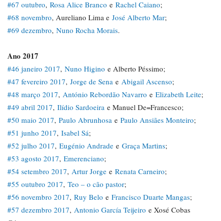
#67 outubro
,
Rosa Alice Branco
e
Rachel Caiano
;
#68 novembro
, Aureliano Lima e
José Alberto Mar
;
#69 dezembro
,
Nuno Rocha Morais
.
Ano 2017
#46 janeiro 2017
,
Nuno Higino
e Alberto Péssimo;
#47 fevereiro 2017
,
Jorge de Sena
e
Abigail Ascenso
;
#48 março 2017
,
António Rebordão Navarro
e
Elizabeth Leite
;
#49 abril 2017
,
Ilídio Sardoeira
e Manuel De=Francesco;
#50 maio 2017
,
Paulo Abrunhosa
e
Paulo Ansiães Monteiro
;
#51 junho 2017
,
Isabel Sá
;
#52 julho 2017
,
Eugénio Andrade
e
Graça Martins
;
#53 agosto 2017
,
Emerenciano
;
#54 setembro 2017
,
Artur Jorge
e
Renata Carneiro
;
#55 outubro 2017
,
Teo – o cão pastor
;
#56 novembro 2017
,
Ruy Belo
e
Francisco Duarte Mangas
;
#57 dezembro 2017
,
Antonio García Teijeiro
e Xosé Cobas