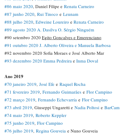
#86 maio 2020
, Daniel Filipe e
Renata Carneiro
#87 junho 2020
,
Rui Tinoco
e
Leunam
#88 julho 2020
,
Edweine Loureiro
e
Renata Carneiro
#89 agosto 2020
A. Dasilva O.
Sérgio Ninguém
#90 setembro 2020
Egito Gonçalves e Emerenciano
#91 outubro 2020 J. Alberto Oliveira e Manuela Barbosa
#92 novembro 2020 Sofia Moraes e José Alberto Mar
#93 dezembro 2020
Emma Pedreira
e
Inma Doval
Ano 2019
#70 janeiro 2019
,
José Efe
e
Raquel Rocha
#71 fevereiro 2019
,
Fernando Guimarães
e
Flor Campino
#72 março 2019
,
Fernando Echevarría
e
Flor Campino
#73 abril 2019
, Giuseppi Ungaretti e
Nadia Poltosi
e
BarCam
#74 maio 2019
,
Roberto Keppler
#75 junho 2019
,
Flor Campino
#76 julho 2019
,
Regina Gouveia
e Nuno Gouveia