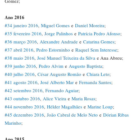
Gómez;
Ano 2016
#34 janeiro 2016
,
Miguel Gomes
e
Daniel Moreira
;
#35 fevereiro 2016
,
Jorge Palinhos
e
Patrícia Pedro Afonso
;
#36 março 2016
,
Alexandre Andrade
e
Catarina Gomes
;
#37 abril 2016
,
Pedro Estorninho
e
Raquel Sem Interesse
;
#38 maio 2016
,
José Manuel Teixeira da Silva
e Ana Abreu;
#39 junho 2016
,
Pedro Alvim
e
Augusto Baptista
;
#40 julho 2016
,
César Augusto Romão
e
Chiara Leto
;
#41 agosto 2016
,
José Alberto Mar
e
Fernanda Santos
;
#42 setembro 2016
,
Fernando Aguiar
;
#43 outubro 2016
,
Alice Vieira
e
Maria Rosas
;
#44 novembro 2016
,
Hélder Magalhães
e
Marine Loup
;
#45 dezembro 2016
,
João Cabral de Melo Neto
e
Dórian Ribas
Marinho
;
Ano 2015