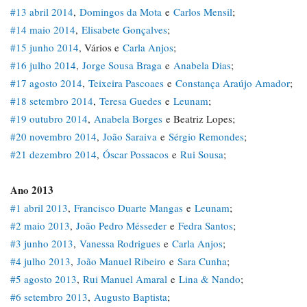
#13 abril 2014
,
Domingos da Mota
e
Carlos Mensil
;
#14 maio 2014
,
Elisabete Gonçalves
;
#15 junho 2014
, Vários e
Carla Anjos
;
#16 julho 2014
,
Jorge Sousa Braga
e
Anabela Dias
;
#17 agosto 2014
,
Teixeira Pascoaes
e
Constança Araújo Amador
;
#18 setembro 2014
,
Teresa Guedes
e
Leunam
;
#19 outubro 2014
,
Anabela Borges
e Beatriz Lopes;
#20 novembro 2014
,
João Saraiva
e
Sérgio Remondes
;
#21 dezembro 2014
,
Óscar Possacos
e
Rui Sousa
;
Ano 2013
#1 abril 2013
,
Francisco Duarte Mangas
e
Leunam
;
#2 maio 2013
,
João Pedro Mésseder
e
Fedra Santos
;
#3 junho 2013
,
Vanessa Rodrigues
e
Carla Anjos
;
#4 julho 2013
,
João Manuel Ribeiro
e
Sara Cunha
;
#5 agosto 2013
,
Rui Manuel Amaral
e
Lina & Nando
;
#6 setembro 2013
,
Augusto Baptista
;