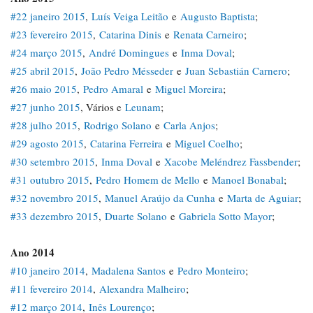
#22 janeiro 2015
,
Luís Veiga Leitão
e
Augusto Baptista
;
#23 fevereiro 2015
,
Catarina Dinis
e
Renata Carneiro
;
#24 março 2015
,
André Domingues
e
Inma Doval
;
#25 abril 2015
,
João Pedro Mésseder
e
Juan Sebastián Carnero
;
#26 maio 2015
,
Pedro Amaral
e
Miguel Moreira
;
#27 junho 2015
, Vários e
Leunam
;
#28 julho 2015
,
Rodrigo Solano
e
Carla Anjos
;
#29 agosto 2015
,
Catarina Ferreira
e
Miguel Coelho
;
#30 setembro 2015
,
Inma Doval
e
Xacobe Meléndrez Fassbender
;
#31 outubro 2015
,
Pedro Homem de Mello
e
Manoel Bonabal
;
#32 novembro 2015
,
Manuel Araújo da Cunha
e
Marta de Aguiar
;
#33 dezembro 2015
,
Duarte Solano
e
Gabriela Sotto Mayor
;
Ano 2014
#10 janeiro 2014
,
Madalena Santos
e
Pedro Monteiro
;
#11 fevereiro 2014
,
Alexandra Malheiro
;
#12 março 2014
,
Inês Lourenço
;