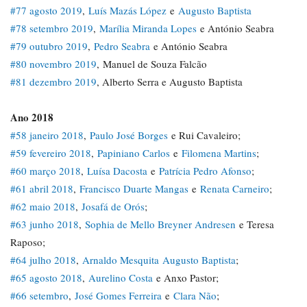
#77 agosto 2019
,
Luís Mazás López
e
Augusto Baptista
#78 setembro 2019
,
Marília Miranda Lopes
e António Seabra
#79 outubro 2019
,
Pedro Seabra
e António Seabra
#80 novembro 2019
, Manuel de Souza Falcão
#81 dezembro 2019
, Alberto Serra e Augusto Baptista
Ano 2018
#58 janeiro 2018
,
Paulo José Borges
e Rui Cavaleiro;
#59 fevereiro 2018
,
Papiniano Carlos
e
Filomena Martins
;
#60 março 2018
,
Luísa Dacosta
e
Patrícia Pedro Afonso
;
#61 abril 2018
,
Francisco Duarte Mangas
e
Renata Carneiro
;
#62 maio 2018
,
Josafá de Orós
;
#63 junho 2018
,
Sophia de Mello Breyner Andresen
e Teresa
Raposo;
#64 julho 2018
,
Arnaldo Mesquita
Augusto Baptista
;
#65 agosto 2018
,
Aurelino Costa
e Anxo Pastor;
#66 setembro
,
José Gomes Ferreira
e
Clara Não
;