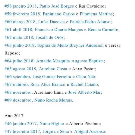
#58 janeiro 2018
,
Paulo José Borges
e Rui Cavaleiro;
#59 fevereiro 2018
,
Papiniano Carlos
e
Filomena Martins
;
#60 março 2018
,
Luísa Dacosta
e
Patrícia Pedro Afonso
;
#61 abril 2018
,
Francisco Duarte Mangas
e
Renata Carneiro
;
#62 maio 2018
,
Josafá de Orós
;
#63 junho 2018
,
Sophia de Mello Breyner Andresen
e Teresa
Raposo;
#64 julho 2018
,
Arnaldo Mesquita
Augusto Baptista
;
#65 agosto 2018
,
Aurelino Costa
e Anxo Pastor;
#66 setembro
,
José Gomes Ferreira
e
Clara Não
;
#67 outubro
,
Rosa Alice Branco
e
Rachel Caiano
;
#68 novembro
, Aureliano Lima e
José Alberto Mar
;
#69 dezembro
,
Nuno Rocha Morais
.
Ano 2017
#46 janeiro 2017
,
Nuno Higino
e Alberto Péssimo;
#47 fevereiro 2017
,
Jorge de Sena
e
Abigail Ascenso
;