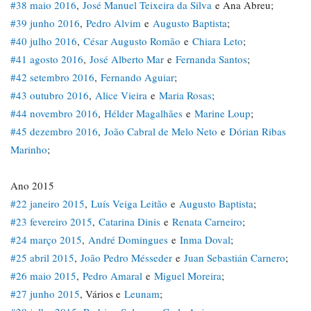
#38 maio 2016
,
José Manuel Teixeira da Silva
e Ana Abreu;
#39 junho 2016
,
Pedro Alvim
e
Augusto Baptista
;
#40 julho 2016
,
César Augusto Romão
e
Chiara Leto
;
#41 agosto 2016
,
José Alberto Mar
e
Fernanda Santos
;
#42 setembro 2016
,
Fernando Aguiar
;
#43 outubro 2016
,
Alice Vieira
e
Maria Rosas
;
#44 novembro 2016
,
Hélder Magalhães
e
Marine Loup
;
#45 dezembro 2016
,
João Cabral de Melo Neto
e
Dórian Ribas
Marinho
;
Ano 2015
#22 janeiro 2015
,
Luís Veiga Leitão
e
Augusto Baptista
;
#23 fevereiro 2015
,
Catarina Dinis
e
Renata Carneiro
;
#24 março 2015
,
André Domingues
e
Inma Doval
;
#25 abril 2015
,
João Pedro Mésseder
e
Juan Sebastián Carnero
;
#26 maio 2015
,
Pedro Amaral
e
Miguel Moreira
;
#27 junho 2015
, Vários e
Leunam
;