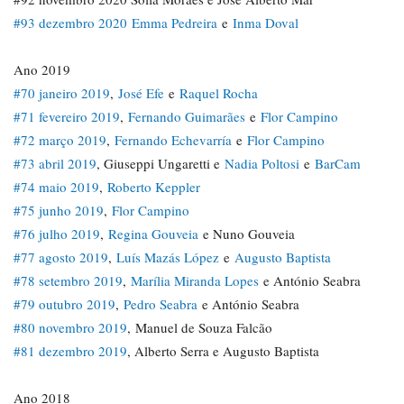
#93 dezembro 2020
Emma Pedreira
e
Inma Doval
Ano 2019
#70 janeiro 2019
,
José Efe
e
Raquel Rocha
#71 fevereiro 2019
,
Fernando Guimarães
e
Flor Campino
#72 março 2019
,
Fernando Echevarría
e
Flor Campino
#73 abril 2019
, Giuseppi Ungaretti e
Nadia Poltosi
e
BarCam
#74 maio 2019
,
Roberto Keppler
#75 junho 2019
,
Flor Campino
#76 julho 2019
,
Regina Gouveia
e Nuno Gouveia
#77 agosto 2019
,
Luís Mazás López
e
Augusto Baptista
#78 setembro 2019
,
Marília Miranda Lopes
e António Seabra
#79 outubro 2019
,
Pedro Seabra
e António Seabra
#80 novembro 2019
, Manuel de Souza Falcão
#81 dezembro 2019
, Alberto Serra e Augusto Baptista
Ano 2018