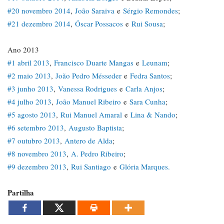
#20 novembro 2014
,
João Saraiva
e
Sérgio Remondes
;
#21 dezembro 2014
,
Óscar Possacos
e
Rui Sousa
;
Ano 2013
#1 abril 2013
,
Francisco Duarte Mangas
e
Leunam
;
#2 maio 2013
,
João Pedro Mésseder
e
Fedra Santos
;
#3 junho 2013
,
Vanessa Rodrigues
e
Carla Anjos
;
#4 julho 2013
,
João Manuel Ribeiro
e
Sara Cunha
;
#5 agosto 2013
,
Rui Manuel Amaral
e
Lina & Nando
;
#6 setembro 2013
,
Augusto Baptista
;
#7 outubro 2013
,
Antero de Alda
;
#8 novembro 2013
,
A. Pedro Ribeiro
;
#9 dezembro 2013
,
Rui Santiago
e
Glória Marques.
Partilha