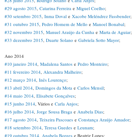
#28 julho 2015
,
Rodrigo Solano
e
Carla Anjos
;
#29 agosto 2015
,
Catarina Ferreira
e
Miguel Coelho
;
#30 setembro 2015
,
Inma Doval
e
Xacobe Meléndrez Fassbender
;
#31 outubro 2015
,
Pedro Homem de Mello
e
Manoel Bonabal
;
#32 novembro 2015
,
Manuel Araújo da Cunha
e
Marta de Aguiar
;
#33 dezembro 2015
,
Duarte Solano
e
Gabriela Sotto Mayor
;
Ano 2014
#10 janeiro 2014
,
Madalena Santos
e
Pedro Monteiro
;
#11 fevereiro 2014
,
Alexandra Malheiro
;
#12 março 2014
,
Inês Lourenço
;
#13 abril 2014
,
Domingos da Mota
e
Carlos Mensil
;
#14 maio 2014
,
Elisabete Gonçalves
;
#15 junho 2014
, Vários e
Carla Anjos
;
#16 julho 2014
,
Jorge Sousa Braga
e
Anabela Dias
;
#17 agosto 2014
,
Teixeira Pascoaes
e
Constança Araújo Amador
;
#18 setembro 2014
,
Teresa Guedes
e
Leunam
;
#19 outubro 2014
,
Anabela Borges
e Beatriz Lopes;