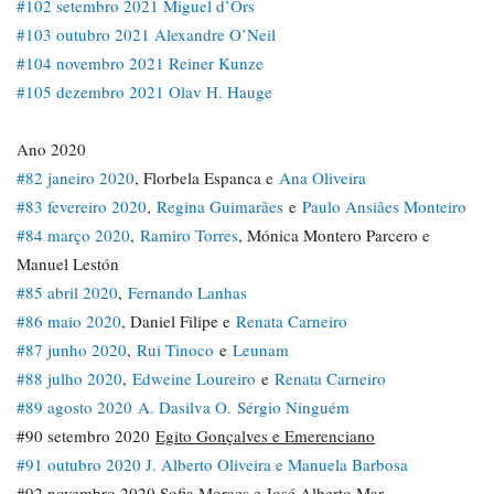
#102 setembro 2021 Miguel d’Ors
#103 outubro 2021 Alexandre O’Neil
#104 novembro 2021 Reiner Kunze
#105 dezembro 2021 Olav H. Hauge
Ano 2020
#82 janeiro 2020
, Florbela Espanca e
Ana Oliveira
#83 fevereiro 2020
,
Regina Guimarães
e
Paulo Ansiães Monteiro
#84 março 2020
,
Ramiro Torres
, Mónica Montero Parcero e
Manuel Lestón
#85 abril 2020
,
Fernando Lanhas
#86 maio 2020
, Daniel Filipe e
Renata Carneiro
#87 junho 2020
,
Rui Tinoco
e
Leunam
#88 julho 2020
,
Edweine Loureiro
e
Renata Carneiro
#89 agosto 2020
A. Dasilva O.
Sérgio Ninguém
#90 setembro 2020
Egito Gonçalves e Emerenciano
#91 outubro 2020 J. Alberto Oliveira e Manuela Barbosa
#92 novembro 2020 Sofia Moraes e José Alberto Mar