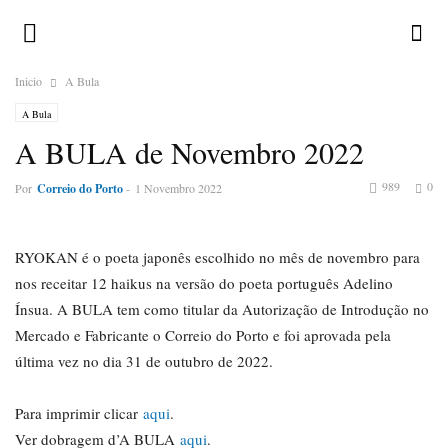
Inicio
A Bula
A Bula
A BULA de Novembro 2022
989
0
Por
Correio do Porto
-
1 Novembro 2022
RYOKAN é o poeta japonês escolhido no mês de novembro para
nos receitar 12 haikus na versão do poeta português Adelino
Ínsua. A BULA tem como titular da Autorização de Introdução no
Mercado e Fabricante o Correio do Porto e foi aprovada pela
última vez no dia 31 de outubro de 2022.
Para imprimir clicar
aqui
.
Ver dobragem d’A BULA
aqui
.