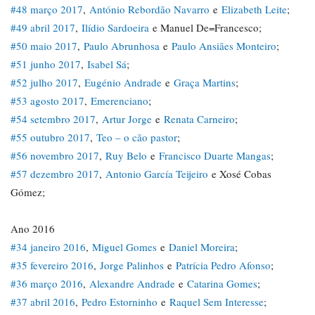
#48 março 2017
,
António Rebordão Navarro
e
Elizabeth Leite
;
#49 abril 2017
,
Ilídio Sardoeira
e Manuel De=Francesco;
#50 maio 2017
,
Paulo Abrunhosa
e
Paulo Ansiães Monteiro
;
#51 junho 2017
,
Isabel Sá
;
#52 julho 2017
,
Eugénio Andrade
e
Graça Martins
;
#53 agosto 2017
,
Emerenciano
;
#54 setembro 2017
,
Artur Jorge
e
Renata Carneiro
;
#55 outubro 2017
,
Teo – o cão pastor
;
#56 novembro 2017
,
Ruy Belo
e
Francisco Duarte Mangas
;
#57 dezembro 2017
,
Antonio García Teijeiro
e Xosé Cobas
Gómez;
Ano 2016
#34 janeiro 2016
,
Miguel Gomes
e
Daniel Moreira
;
#35 fevereiro 2016
,
Jorge Palinhos
e
Patrícia Pedro Afonso
;
#36 março 2016
,
Alexandre Andrade
e
Catarina Gomes
;
#37 abril 2016
,
Pedro Estorninho
e
Raquel Sem Interesse
;