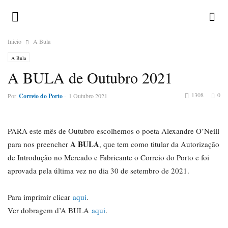
Inicio
A Bula
A Bula
A BULA de Outubro 2021
1308
0
Por
Correio do Porto
-
1 Outubro 2021
PARA este mês de Outubro escolhemos o poeta Alexandre O’Neill
A BULA
para nos preencher
, que tem como titular da Autorização
de Introdução no Mercado e Fabricante o Correio do Porto e foi
aprovada pela última vez no dia 30 de setembro de 2021.
Para imprimir clicar
aqui
.
Ver dobragem d’A BULA
aqui
.