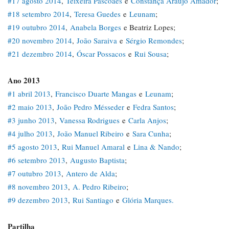
#17 agosto 2014
,
Teixeira Pascoaes
e
Constança Araújo Amador
;
#18 setembro 2014
,
Teresa Guedes
e
Leunam
;
#19 outubro 2014
,
Anabela Borges
e Beatriz Lopes;
#20 novembro 2014
,
João Saraiva
e
Sérgio Remondes
;
#21 dezembro 2014
,
Óscar Possacos
e
Rui Sousa
;
Ano 2013
#1 abril 2013
,
Francisco Duarte Mangas
e
Leunam
;
#2 maio 2013
,
João Pedro Mésseder
e
Fedra Santos
;
#3 junho 2013
,
Vanessa Rodrigues
e
Carla Anjos
;
#4 julho 2013
,
João Manuel Ribeiro
e
Sara Cunha
;
#5 agosto 2013
,
Rui Manuel Amaral
e
Lina & Nando
;
#6 setembro 2013
,
Augusto Baptista
;
#7 outubro 2013
,
Antero de Alda
;
#8 novembro 2013
,
A. Pedro Ribeiro
;
#9 dezembro 2013
,
Rui Santiago
e
Glória Marques.
Partilha