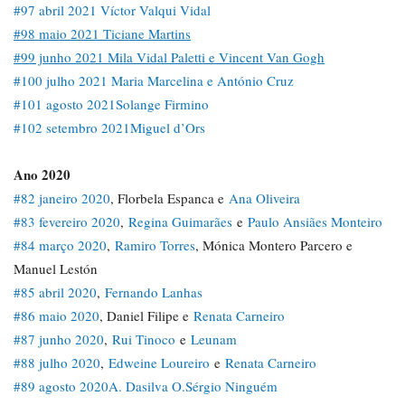
#97 abril 2021 Víctor Valqui Vidal
#98 maio 2021 Ticiane Martins
#99 junho 2021 Mila Vidal Paletti e Vincent Van Gogh
#100 julho 2021 Maria Marcelina e António Cruz
#101 agosto 2021
Solange Firmino
#102 setembro 2021
Miguel d’Ors
Ano 2020
#82 janeiro 2020
, Florbela Espanca e
Ana Oliveira
#83 fevereiro 2020
,
Regina Guimarães
e
Paulo Ansiães Monteiro
#84 março 2020
,
Ramiro Torres
, Mónica Montero Parcero e
Manuel Lestón
#85 abril 2020
,
Fernando Lanhas
#86 maio 2020
, Daniel Filipe e
Renata Carneiro
#87 junho 2020
,
Rui Tinoco
e
Leunam
#88 julho 2020
,
Edweine Loureiro
e
Renata Carneiro
#89 agosto 2020
A. Dasilva O.
Sérgio Ninguém