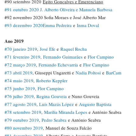
#90 setembro 2020
Egito Gonçalves e Emerenciano
#91 outubro 2020 J. Alberto Oliveira e Manuela Barbosa
#92 novembro 2020 Sofia Moraes e José Alberto Mar
#93 dezembro 2020
Emma Pedreira
e
Inma Doval
Ano 2019
#70 janeiro 2019
,
José Efe
e
Raquel Rocha
#71 fevereiro 2019
,
Fernando Guimarães
e
Flor Campino
#72 março 2019
,
Fernando Echevarría
e
Flor Campino
#73 abril 2019
, Giuseppi Ungaretti e
Nadia Poltosi
e
BarCam
#74 maio 2019
,
Roberto Keppler
#75 junho 2019
,
Flor Campino
#76 julho 2019
,
Regina Gouveia
e Nuno Gouveia
#77 agosto 2019
,
Luís Mazás López
e
Augusto Baptista
#78 setembro 2019
,
Marília Miranda Lopes
e António Seabra
#79 outubro 2019
,
Pedro Seabra
e António Seabra
#80 novembro 2019
, Manuel de Souza Falcão
#81 dezembro 2019
, Alberto Serra e Augusto Baptista