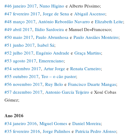
#46 janeiro 2017
,
Nuno Higino
e Alberto Péssimo;
#47 fevereiro 2017
,
Jorge de Sena
e
Abigail Ascenso
;
#48 março 2017
,
António Rebordão Navarro
e
Elizabeth Leite
;
#49 abril 2017
,
Ilídio Sardoeira
e Manuel De=Francesco;
#50 maio 2017
,
Paulo Abrunhosa
e
Paulo Ansiães Monteiro
;
#51 junho 2017
,
Isabel Sá
;
#52 julho 2017
,
Eugénio Andrade
e
Graça Martins
;
#53 agosto 2017
,
Emerenciano
;
#54 setembro 2017
,
Artur Jorge
e
Renata Carneiro
;
#55 outubro 2017
,
Teo – o cão pastor
;
#56 novembro 2017
,
Ruy Belo
e
Francisco Duarte Mangas
;
#57 dezembro 2017
,
Antonio García Teijeiro
e Xosé Cobas
Gómez;
Ano 2016
#34 janeiro 2016
,
Miguel Gomes
e
Daniel Moreira
;
#35 fevereiro 2016
,
Jorge Palinhos
e
Patrícia Pedro Afonso
;