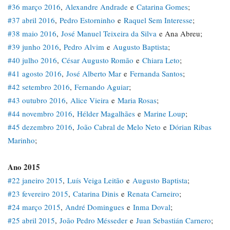
#36 março 2016
,
Alexandre Andrade
e
Catarina Gomes
;
#37 abril 2016
,
Pedro Estorninho
e
Raquel Sem Interesse
;
#38 maio 2016
,
José Manuel Teixeira da Silva
e Ana Abreu;
#39 junho 2016
,
Pedro Alvim
e
Augusto Baptista
;
#40 julho 2016
,
César Augusto Romão
e
Chiara Leto
;
#41 agosto 2016
,
José Alberto Mar
e
Fernanda Santos
;
#42 setembro 2016
,
Fernando Aguiar
;
#43 outubro 2016
,
Alice Vieira
e
Maria Rosas
;
#44 novembro 2016
,
Hélder Magalhães
e
Marine Loup
;
#45 dezembro 2016
,
João Cabral de Melo Neto
e
Dórian Ribas
Marinho
;
Ano 2015
#22 janeiro 2015
,
Luís Veiga Leitão
e
Augusto Baptista
;
#23 fevereiro 2015
,
Catarina Dinis
e
Renata Carneiro
;
#24 março 2015
,
André Domingues
e
Inma Doval
;
#25 abril 2015
,
João Pedro Mésseder
e
Juan Sebastián Carnero
;