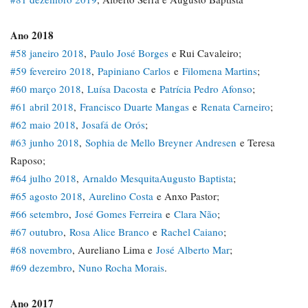
Ano 2018
#58 janeiro 2018
,
Paulo José Borges
e Rui Cavaleiro;
#59 fevereiro 2018
,
Papiniano Carlos
e
Filomena Martins
;
#60 março 2018
,
Luísa Dacosta
e
Patrícia Pedro Afonso
;
#61 abril 2018
,
Francisco Duarte Mangas
e
Renata Carneiro
;
#62 maio 2018
,
Josafá de Orós
;
#63 junho 2018
,
Sophia de Mello Breyner Andresen
e Teresa
Raposo;
#64 julho 2018
,
Arnaldo Mesquita
Augusto Baptista
;
#65 agosto 2018
,
Aurelino Costa
e Anxo Pastor;
#66 setembro
,
José Gomes Ferreira
e
Clara Não
;
#67 outubro
,
Rosa Alice Branco
e
Rachel Caiano
;
#68 novembro
, Aureliano Lima e
José Alberto Mar
;
#69 dezembro
,
Nuno Rocha Morais
.
Ano 2017