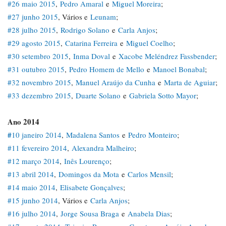
#26 maio 2015
,
Pedro Amaral
e
Miguel Moreira
;
#27 junho 2015
, Vários e
Leunam
;
#28 julho 2015
,
Rodrigo Solano
e
Carla Anjos
;
#29 agosto 2015
,
Catarina Ferreira
e
Miguel Coelho
;
#30 setembro 2015
,
Inma Doval
e
Xacobe Meléndrez Fassbender
;
#31 outubro 2015
,
Pedro Homem de Mello
e
Manoel Bonabal
;
#32 novembro 2015
,
Manuel Araújo da Cunha
e
Marta de Aguiar
;
#33 dezembro 2015
,
Duarte Solano
e
Gabriela Sotto Mayor
;
Ano 2014
#
10 janeiro 2014
,
Madalena Santos
e
Pedro Monteiro
;
#11 fevereiro 2014
,
Alexandra Malheiro
;
#12 março 2014
,
Inês Lourenço
;
#13 abril 2014
,
Domingos da Mota
e
Carlos Mensil
;
#14 maio 2014
,
Elisabete Gonçalves
;
#15 junho 2014
, Vários e
Carla Anjos
;
#16 julho 2014
,
Jorge Sousa Braga
e
Anabela Dias
;