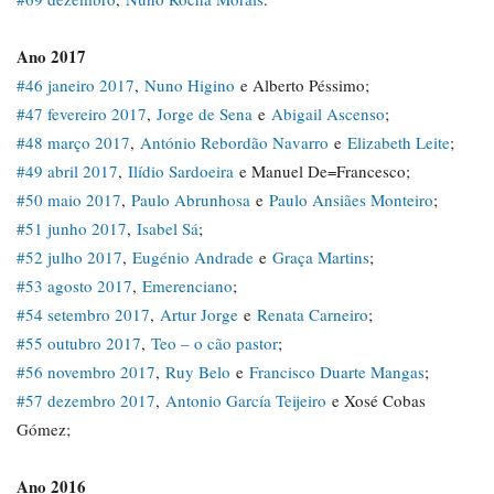
Ano 2017
#46 janeiro 2017
,
Nuno Higino
e Alberto Péssimo;
#47 fevereiro 2017
,
Jorge de Sena
e
Abigail Ascenso
;
#48 março 2017
,
António Rebordão Navarro
e
Elizabeth Leite
;
#49 abril 2017
,
Ilídio Sardoeira
e Manuel De=Francesco;
#50 maio 2017
,
Paulo Abrunhosa
e
Paulo Ansiães Monteiro
;
#51 junho 2017
,
Isabel Sá
;
#52 julho 2017
,
Eugénio Andrade
e
Graça Martins
;
#53 agosto 2017
,
Emerenciano
;
#54 setembro 2017
,
Artur Jorge
e
Renata Carneiro
;
#55 outubro 2017
,
Teo – o cão pastor
;
#56 novembro 2017
,
Ruy Belo
e
Francisco Duarte Mangas
;
#57 dezembro 2017
,
Antonio García Teijeiro
e Xosé Cobas
Gómez;
Ano 2016