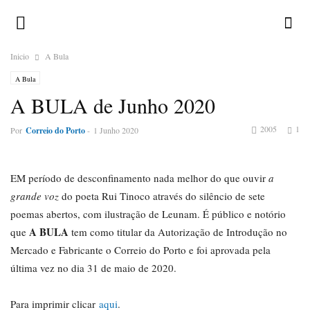
Inicio
A Bula
A Bula
A BULA de Junho 2020
2005
1
Por
Correio do Porto
-
1 Junho 2020
EM período de desconfinamento nada melhor do que ouvir
a
grande voz
do poeta Rui Tinoco através do silêncio de sete
poemas abertos, com ilustração de Leunam. É público e notório
A BULA
que
tem como titular da Autorização de Introdução no
Mercado e Fabricante o Correio do Porto e foi aprovada pela
última vez no dia 31 de maio de 2020.
Para imprimir clicar
aqui
.