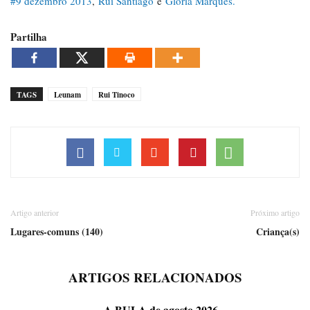
#9 dezembro 2013
,
Rui Santiago
e
Glória Marques.
Partilha
TAGS
Leunam
Rui Tinoco
Artigo anterior
Próximo artigo
Lugares-comuns (140)
Criança(s)
ARTIGOS RELACIONADOS
A BULA de agosto 2026