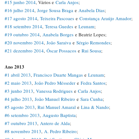
#15 junho 2014
, Vários e
Carla Anjos
;
#16 julho 2014
,
Jorge Sousa Braga
e
Anabela Dias
;
#17 agosto 2014
,
Teixeira Pascoaes
e
Constança Araújo Amador
;
#18 setembro 2014
,
Teresa Guedes
e
Leunam
;
#19 outubro 2014
,
Anabela Borges
e Beatriz Lopes;
#20 novembro 2014
,
João Saraiva
e
Sérgio Remondes
;
#21 dezembro 2014
,
Óscar Possacos
e
Rui Sousa
;
Ano 2013
#1 abril 2013
,
Francisco Duarte Mangas
e
Leunam
;
#2 maio 2013
,
João Pedro Mésseder
e
Fedra Santos
;
#3 junho 2013
,
Vanessa Rodrigues
e
Carla Anjos
;
#4 julho 2013
,
João Manuel Ribeiro
e
Sara Cunha
;
#5 agosto 2013
,
Rui Manuel Amaral
e
Lina & Nando
;
#6 setembro 2013
,
Augusto Baptista
;
#7 outubro 2013
,
Antero de Alda
;
#8 novembro 2013
,
A. Pedro Ribeiro
;