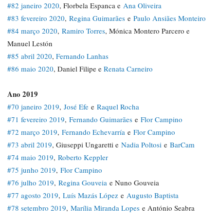
#82 janeiro 2020
, Florbela Espanca e
Ana Oliveira
#83 fevereiro 2020
,
Regina Guimarães
e
Paulo Ansiães Monteiro
#84 março 2020
,
Ramiro Torres
, Mónica Montero Parcero e
Manuel Lestón
#85 abril 2020
,
Fernando Lanhas
#86 maio 2020
, Daniel Filipe e
Renata Carneiro
Ano 2019
#70 janeiro 2019
,
José Efe
e
Raquel Rocha
#71 fevereiro 2019
,
Fernando Guimarães
e
Flor Campino
#72 março 2019
,
Fernando Echevarría
e
Flor Campino
#73 abril 2019
, Giuseppi Ungaretti e
Nadia Poltosi
e
BarCam
#74 maio 2019
,
Roberto Keppler
#75 junho 2019
,
Flor Campino
#76 julho 2019
,
Regina Gouveia
e Nuno Gouveia
#77 agosto 2019
,
Luís Mazás López
e
Augusto Baptista
#78 setembro 2019
,
Marília Miranda Lopes
e António Seabra