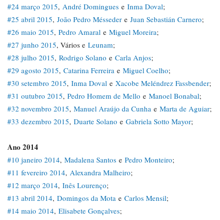
#24 março 2015
,
André Domingues
e
Inma Doval
;
#25 abril 2015
,
João Pedro Mésseder
e
Juan Sebastián Carnero
;
#26 maio 2015
,
Pedro Amaral
e
Miguel Moreira
;
#27 junho 2015
, Vários e
Leunam
;
#28 julho 2015
,
Rodrigo Solano
e
Carla Anjos
;
#29 agosto 2015
,
Catarina Ferreira
e
Miguel Coelho
;
#30 setembro 2015
,
Inma Doval
e
Xacobe Meléndrez Fassbender
;
#31 outubro 2015
,
Pedro Homem de Mello
e
Manoel Bonabal
;
#32 novembro 2015
,
Manuel Araújo da Cunha
e
Marta de Aguiar
;
#33 dezembro 2015
,
Duarte Solano
e
Gabriela Sotto Mayor
;
Ano 2014
#10 janeiro 2014
,
Madalena Santos
e
Pedro Monteiro
;
#11 fevereiro 2014
,
Alexandra Malheiro
;
#12 março 2014
,
Inês Lourenço
;
#13 abril 2014
,
Domingos da Mota
e
Carlos Mensil
;
#14 maio 2014
,
Elisabete Gonçalves
;