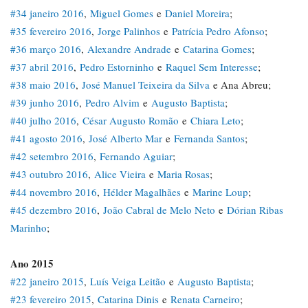
#34 janeiro 2016
,
Miguel Gomes
e
Daniel Moreira
;
#35 fevereiro 2016
,
Jorge Palinhos
e
Patrícia Pedro Afonso
;
#36 março 2016
,
Alexandre Andrade
e
Catarina Gomes
;
#37 abril 2016
,
Pedro Estorninho
e
Raquel Sem Interesse
;
#38 maio 2016
,
José Manuel Teixeira da Silva
e Ana Abreu;
#39 junho 2016
,
Pedro Alvim
e
Augusto Baptista
;
#40 julho 2016
,
César Augusto Romão
e
Chiara Leto
;
#41 agosto 2016
,
José Alberto Mar
e
Fernanda Santos
;
#42 setembro 2016
,
Fernando Aguiar
;
#43 outubro 2016
,
Alice Vieira
e
Maria Rosas
;
#44 novembro 2016
,
Hélder Magalhães
e
Marine Loup
;
#45 dezembro 2016
,
João Cabral de Melo Neto
e
Dórian Ribas
Marinho
;
Ano 2015
#22 janeiro 2015
,
Luís Veiga Leitão
e
Augusto Baptista
;
#23 fevereiro 2015
,
Catarina Dinis
e
Renata Carneiro
;