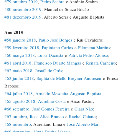
#79 outubro 2019
,
Pedro Seabra
e António Seabra
#80 novembro 2019
, Manuel de Souza Falcão
#81 dezembro 2019
, Alberto Serra e Augusto Baptista
Ano 2018
#58 janeiro 2018
,
Paulo José Borges
e Rui Cavaleiro;
#59 fevereiro 2018
,
Papiniano Carlos
e
Filomena Martins
;
#60 março 2018
,
Luísa Dacosta
e
Patrícia Pedro Afonso
;
#61 abril 2018
,
Francisco Duarte Mangas
e
Renata Carneiro
;
#62 maio 2018
,
Josafá de Orós
;
#63 junho 2018
,
Sophia de Mello Breyner Andresen
e Teresa
Raposo;
#64 julho 2018
,
Arnaldo Mesquita
Augusto Baptista
;
#65 agosto 2018
,
Aurelino Costa
e Anxo Pastor;
#66 setembro
,
José Gomes Ferreira
e
Clara Não
;
#67 outubro
,
Rosa Alice Branco
e
Rachel Caiano
;
#68 novembro
, Aureliano Lima e
José Alberto Mar
;
#69 dezembro
,
Nuno Rocha Morais
.