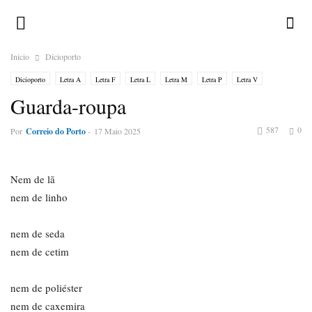
Inicio
Dicioporto
Dicioporto
Letra A
Letra F
Letra L
Letra M
Letra P
Letra V
Guarda-roupa
587
0
Por
Correio do Porto
-
17 Maio 2025
Nem de lã
nem de linho
nem de seda
nem de cetim
nem de poliéster
nem de caxemira