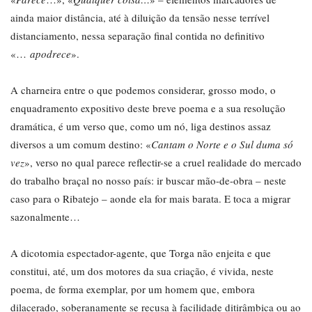
ainda maior distância, até à diluição da tensão nesse terrível
distanciamento, nessa separação final contida no definitivo
«…
apodrece
».
A charneira entre o que podemos considerar, grosso modo, o
enquadramento expositivo deste breve poema e a sua resolução
dramática, é um verso que, como um nó, liga destinos assaz
diversos a um comum destino: «
Cantam o Norte e o Sul duma só
vez
», verso no qual parece reflectir-se a cruel realidade do mercado
do trabalho braçal no nosso país: ir buscar mão-de-obra – neste
caso para o Ribatejo – aonde ela for mais barata. E toca a migrar
sazonalmente…
A dicotomia espectador-agente, que Torga não enjeita e que
constitui, até, um dos motores da sua criação, é vivida, neste
poema, de forma exemplar, por um homem que, embora
dilacerado, soberanamente se recusa à facilidade ditirâmbica ou ao