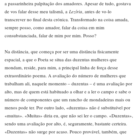
a passarinheira palpitação dos amadores. Apesar de tudo, gostava
de vos falar desse meu talismã, a
Lezíria
, antes de vo-lo
transcrever no final desta crónica. Transformado na coisa amada,
sempre posso, como amador, falar da coisa em mim
consubstanciada, falar de mim por mim. Posso?
Na distância, que começa por ser uma distância fisicamente
espacial, a que o Poeta se situa das duzentas mulheres que
mondam, reside, para mim, a principal linha de força desse
extraordinário poema. A avaliação do número de mulheres que
trabalham ali, naquele momento – duzentas – é uma avaliação por
alto, mas de quem está habituado a olhar e a ler o campo e sabe o
número de componentes que um rancho de mondadeiras mais ou
menos pode ter. Por outro lado, «duzentas» não é substituível por
«muitas». «Muitas» diria eu, que não sei ler o campo. «Duzentas»,
sendo uma avaliação por alto, é, seguramente, bastante certeira.
«Duzentas» não surge por acaso. Pouco provável, também, que