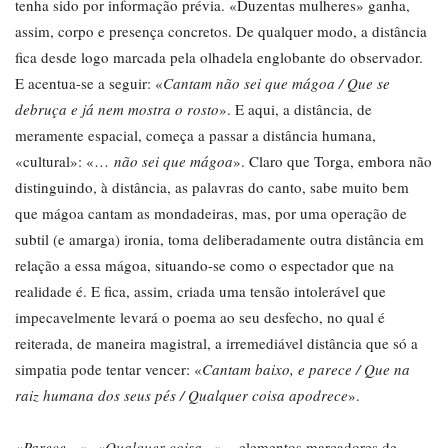
tenha sido por informação prévia. «Duzentas mulheres» ganha,
assim, corpo e presença concretos. De qualquer modo, a distância
fica desde logo marcada pela olhadela englobante do observador.
E acentua-se a seguir: «
Cantam não sei que mágoa / Que se
debruça e já nem mostra o rosto
». E aqui, a distância, de
meramente espacial, começa a passar a distância humana,
«cultural»: «…
não sei que mágoa
». Claro que Torga, embora não
distinguindo, à distância, as palavras do canto, sabe muito bem
que mágoa cantam as mondadeiras, mas, por uma operação de
subtil (e amarga) ironia, toma deliberadamente outra distância em
relação a essa mágoa, situando-se como o espectador que na
realidade é. E fica, assim, criada uma tensão intolerável que
impecavelmente levará o poema ao seu desfecho, no qual é
reiterada, de maneira magistral, a irremediável distância que só a
simpatia pode tentar vencer: «
Cantam baixo, e parece / Que na
raiz humana dos seus pés / Qualquer coisa apodrece
».
«
Parece
…», «
Qualquer coisa…
» – elementos marcadores de