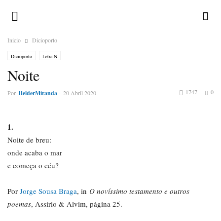
Inicio
Dicioporto
Dicioporto
Letra N
Noite
1747
0
Por
HelderMiranda
-
20 Abril 2020
1.
Noite de breu:
onde acaba o mar
e começa o céu?
Por
Jorge Sousa Braga
, in
O novíssimo testamento e outros
poemas
, Assírio & Alvim, página 25.