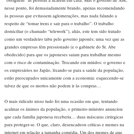
“obriguem” as pessoas a ficarem em casa. Mas o governo de Abe,
nesse ponto, foi demasiadamente brando, apenas recomendando
às pessoas que evitassem aglomerações, mas nada falando a
respeito de “tomar trens e sair para o trabalho”. O trabalho
domiciliar (o chamado “telework”), aliás, este tem sido tratado
como um verdadeiro tabu pelo governo japonês; uma vez que as
grandes empresas têm pressionado (e o gabinete do Sr. Abe
obedecido) para que os japoneses saiam para trabalhar mesmo
com o risco de contaminação. Trocando em miúdos: o governo e
os empresários no Japão, lixando-se para a saúde da população,
estão preocupados unicamente com a economia: esquecendo-se
talvez de que os mortos não podem ir às compras…
O mais ridículo nisso tudo foi uma ocasião em que, tentando
acalmar os ânimos da população, o primeiro-ministro anunciou
que cada família japonesa receberia… duas máscaras cirúrgicas
para proteger-se. O que, claro, desencadeou críticas e memes na
internet em relação a tamanha comédia. Um dos memes de que