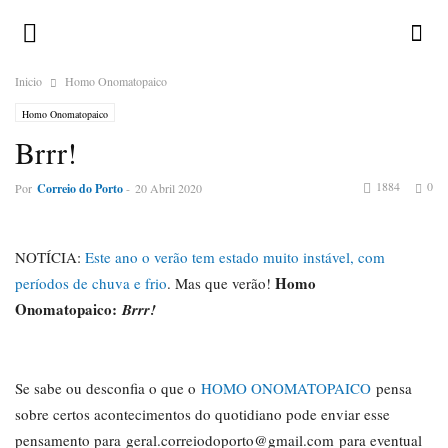
Inicio
Homo Onomatopaico
Homo Onomatopaico
Brrr!
1884
0
Por
Correio do Porto
-
20 Abril 2020
NOTÍCIA:
Este ano o verão tem estado muito instável, com
Homo
períodos de chuva e frio
. Mas que verão!
Onomatopaico:
Brrr!
Se sabe ou desconfia o que o
HOMO ONOMATOPAICO
pensa
sobre certos acontecimentos do quotidiano pode enviar esse
pensamento para geral.correiodoporto@gmail.com para eventual