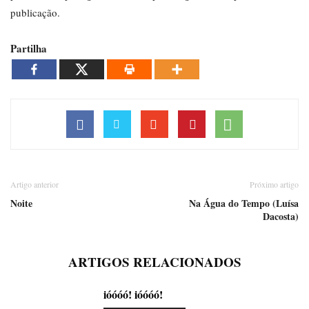
publicação.
Partilha
Artigo anterior
Próximo artigo
Noite
Na Água do Tempo (Luísa
Dacosta)
ARTIGOS RELACIONADOS
ióóóó! ióóóó!