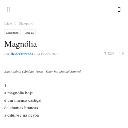
Inicio
Dicioporto
Dicioporto
Letra M
Magnólia
3269
0
Por
HelderMiranda
-
24 Janeiro 2023
Rua António Cândido, Porto - Foto: Rui Manuel Amaral
1.
a magnólia hoje
é um imenso castiçal
de chamas brancas
a diluir-se na névoa