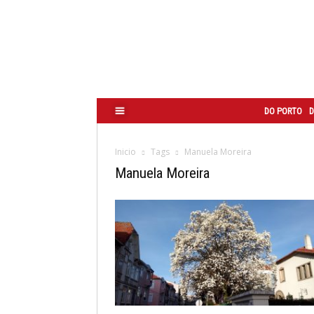
Correio
do
Porto
DO PORTO
D
Inicio
Tags
Manuela Moreira
Manuela Moreira