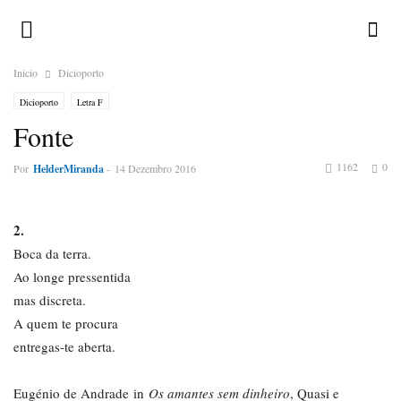
Inicio
Dicioporto
Dicioporto
Letra F
Fonte
1162
0
Por
HelderMiranda
-
14 Dezembro 2016
2.
Boca da terra.
Ao longe pressentida
mas discreta.
A quem te procura
entregas-te aberta.
Eugénio de Andrade in
Os amantes sem dinheiro
, Quasi e