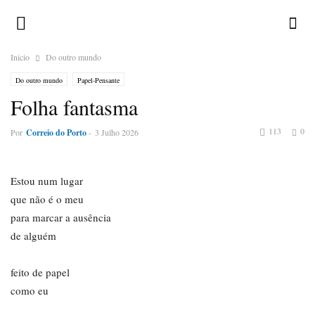
Inicio
Do outro mundo
Do outro mundo
Papel-Pensante
Folha fantasma
113
0
Por
Correio do Porto
-
3 Julho 2026
Estou num lugar
que não é o meu
para marcar a ausência
de alguém
feito de papel
como eu