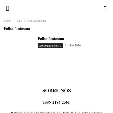
Inicio
Tags
Folha fantasma
Folha fantasma
Folha fantasma
3 Julho 2026
DO OUTRO MUNDO
SOBRE NÓS
ISSN 2184-2361
Revista digital independente do Porto (PT) e sobre o Porto