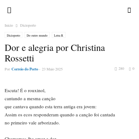
Inicio
Dicioporto
Dicioporto
Do outro mundo
Letra R
Dor e alegria por Christina
Rossetti
280
0
Por
Correio do Porto
-
23 Maio 2025
Escuta! É o rouxinol,
cantando a mesma canção
que cantava quando esta terra antiga era jovem:
Assim os ecos responderam quando a canção foi cantada
no primeiro vale arborizado.
Chamamos-lhe amor e dor