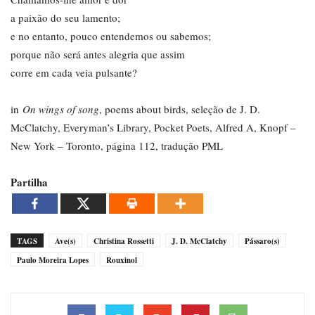
a paixão do seu lamento;
e no entanto, pouco entendemos ou sabemos;
porque não será antes alegria que assim
corre em cada veia pulsante?
in
On wings of song
, poems about birds, seleção de J. D.
McClatchy, Everyman’s Library, Pocket Poets, Alfred A, Knopf –
New York – Toronto, página 112, tradução PML
Partilha
TAGS
Ave(s)
Christina Rossetti
J. D. McClatchy
Pássaro(s)
Paulo Moreira Lopes
Rouxinol