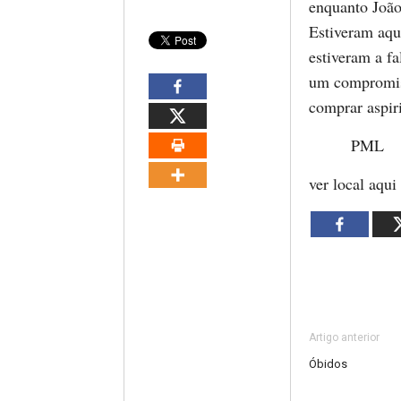
enquanto João
Estiveram aqu
estiveram a fa
um compromiss
comprar aspir
PML
ver local aqu
Artigo anterior
Óbidos