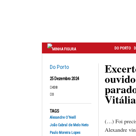
Correio
do
Porto
DO PORTO
D
Excert
Do Porto
ouvido
25 Dezembro 2024
parado
438
Vitália
0
TAGS
Alexandre O'Neill
(…) Foi preci
João Cabral de Melo Neto
Alexandre vin
Paulo Moreira Lopes