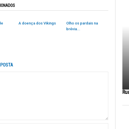
CIONADOS
de
A doença dos Vikings
Olho os pardais na
brévia...
SPOSTA
Ru