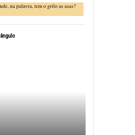
nde, na palavra, tem o grilo as asas?
tângulo