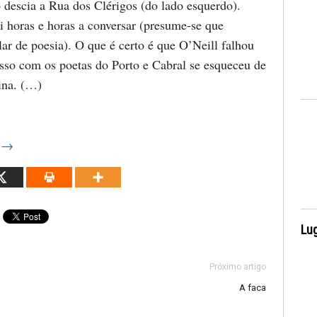
 descia a Rua dos Clérigos (do lado esquerdo).
i horas e horas a conversar (presume-se que
lar de poesia). O que é certo é que O’Neill falhou
o com os poetas do Porto e Cabral se esqueceu de
ina. (…)
i
→
Lug
Próximo artigo
A faca