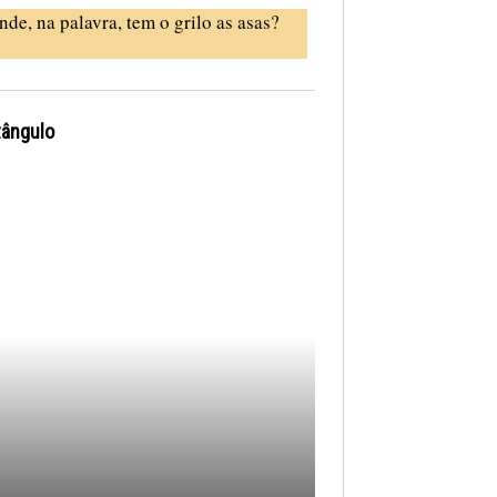
nde, na palavra, tem o grilo as asas?
tângulo