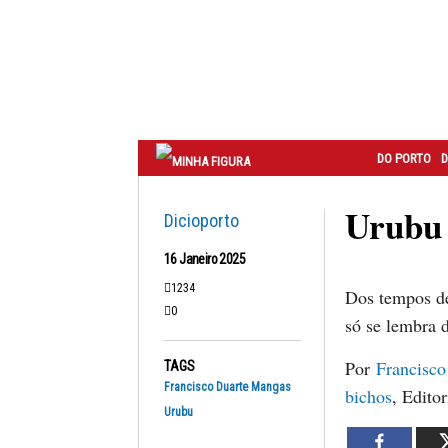
Correio
do
Porto
DO PORTO
D
Urubu
Dicioporto
16 Janeiro 2025
1234
Dos tempos de
0
só se lembra 
Por
Francisc
TAGS
Francisco Duarte Mangas
bichos
, Edito
Urubu