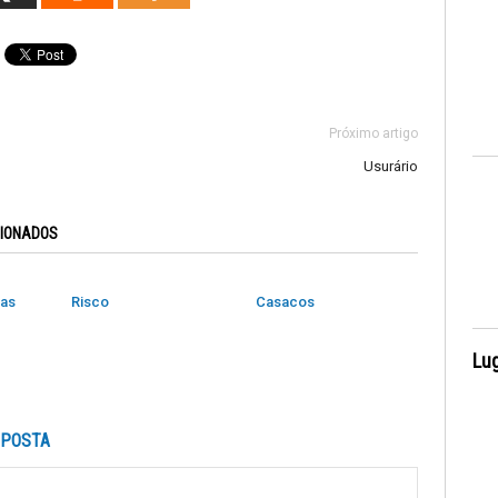
Próximo artigo
Usurário
CIONADOS
das
Risco
Casacos
Lug
SPOSTA