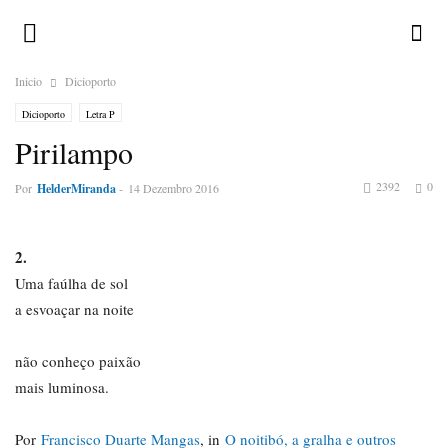
Inicio
Dicioporto
Dicioporto
Letra P
Pirilampo
2392
0
Por
HelderMiranda
-
14 Dezembro 2016
2.
Uma faúlha de sol
a esvoaçar na noite
não conheço paixão
mais luminosa.
Por
Francisco Duarte Mangas
, in
O noitibó, a gralha e outros