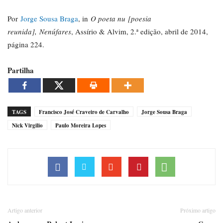
Por
Jorge Sousa Braga
, in
O poeta nu
[poesia
reunida],
Nenúfares
, Assírio & Alvim, 2.ª edição, abril de 2014,
página 224.
Partilha
TAGS
Francisco José Craveiro de Carvalho
Jorge Sousa Braga
Nick Virgilio
Paulo Moreira Lopes
Artigo anterior
Próximo artigo