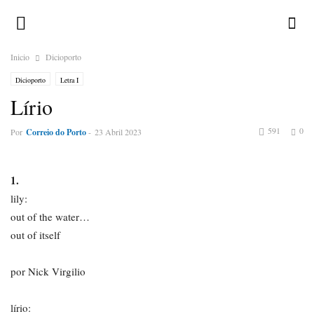
Inicio
Dicioporto
Dicioporto
Letra I
Lírio
591
0
Por
Correio do Porto
-
23 Abril 2023
1.
lily:
out of the water…
out of itself
por Nick Virgilio
lírio: