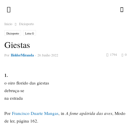
Inicio
Dicioporto
Dicioporto
Letra G
Giestas
1794
0
Por
HelderMiranda
-
26 Junho 2022
1.
o oiro florido das giestas
debruça-se
na estrada
Por
Francisco Duarte Mangas
, in
A fome apátrida das aves
, Modo
de ler, página 162.