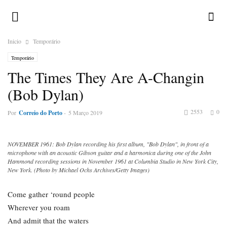
Inicio
Temporário
Temporário
The Times They Are A-Changin
(Bob Dylan)
2553
0
Por
Correio do Porto
-
5 Março 2019
NOVEMBER 1961: Bob Dylan recording his first album, "Bob Dylan", in front of a
microphone with an acoustic Gibson guitar and a harmonica during one of the John
Hammond recording sessions in November 1961 at Columbia Studio in New York City,
New York. (Photo by Michael Ochs Archives/Getty Images)
Come gather ‘round people
Wherever you roam
And admit that the waters