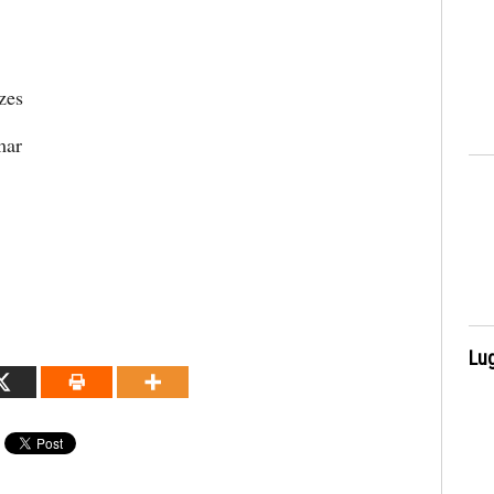
zes
mar
Lug