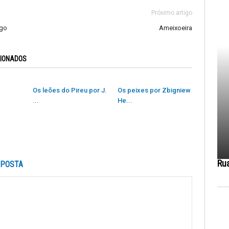
Próximo artigo
ago
Ameixoeira
CIONADOS
Os leões do Pireu por J.
Os peixes por Zbigniew
...
He...
Ru
SPOSTA