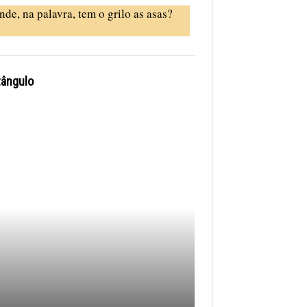
nde, na palavra, tem o grilo as asas?
tângulo