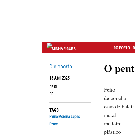
Correio
do
Porto
DO PORTO
D
O pent
Dicioporto
18 Abril 2025
715
Feito
0
de concha
osso de baleia
TAGS
metal
Paulo Moreira Lopes
madeira
Pente
plástico