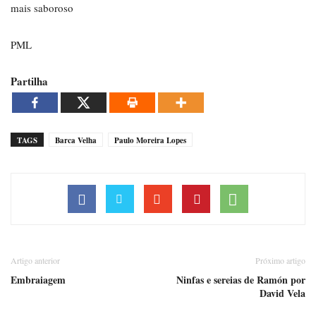
mais saboroso
PML
Partilha
TAGS
Barca Velha
Paulo Moreira Lopes
Artigo anterior
Próximo artigo
Embraiagem
Ninfas e sereias de Ramón por
David Vela