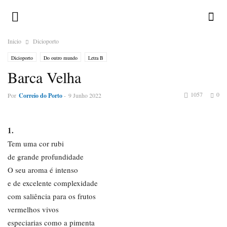
Inicio
Dicioporto
Dicioporto
Do outro mundo
Letra B
Barca Velha
1057
0
Por
Correio do Porto
-
9 Junho 2022
1.
Tem uma cor rubi
de grande profundidade
O seu aroma é intenso
e de excelente complexidade
com saliência para os frutos
vermelhos vivos
especiarias como a pimenta