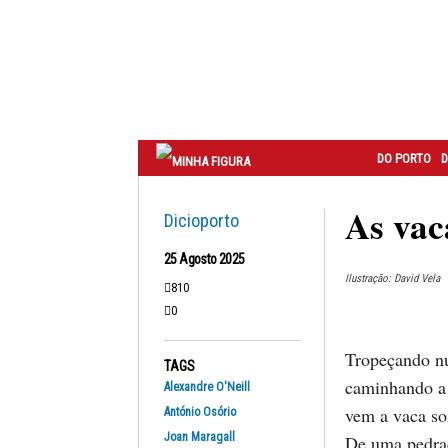
Correio
do
Porto
DO PORTO
D
As vac
Dicioporto
25 Agosto 2025
Ilustração: David Vela
810
0
Tropeçando nu
TAGS
caminhando a 
Alexandre O'Neill
vem a vaca so
António Osório
Joan Maragall
De uma pedrad