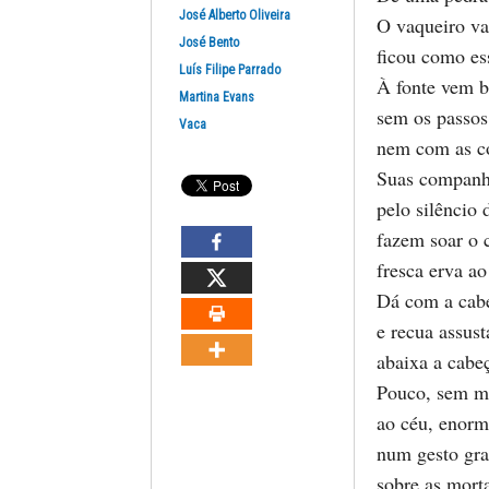
José Alberto Oliveira
O vaqueiro va
José Bento
ficou como ess
Luís Filipe Parrado
À fonte vem b
Martina Evans
sem os passos 
Vaca
nem com as c
Suas companhe
pelo silêncio 
fazem soar o 
fresca erva a
Dá com a cabe
e recua assus
abaixa a cabe
Pouco, sem mu
ao céu, enorm
num gesto gra
sobre as morta