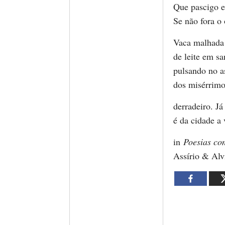
Que pascigo e
Se não fora o o
Vaca malhada 
de leite em s
pulsando no as
dos misérrimo
derradeiro. Já
é da cidade a
in
Poesias co
Assírio & Alv