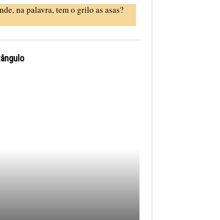
nde, na palavra, tem o grilo as asas?
tângulo