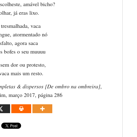
scolheste, amável bicho?
lhar, já eras lixo.
tresmalhada, vaca
angue, atormentado nó
falto, agora saca
s bofes o seu muuuu
 sem dor ou protesto,
 vaca mais um resto.
mpletas & dispersos [De ombro na ombreira]
,
im, março 2017, página 286