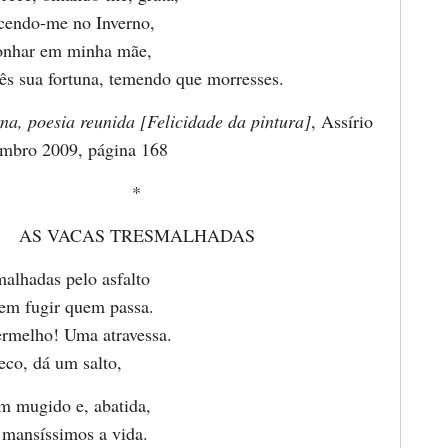
ecendo-me no Inverno,
onhar em minha mãe,
 sua fortuna, temendo que morresses.
rna, poesia reunida [Felicidade da pintura]
, Assírio
embro 2009, página 168
*
AS VACAS TRESMALHADAS
malhadas pelo asfalto
zem fugir quem passa.
melho! Uma atravessa.
eco, dá um salto,
m mugido e, abatida,
 mansíssimos a vida.