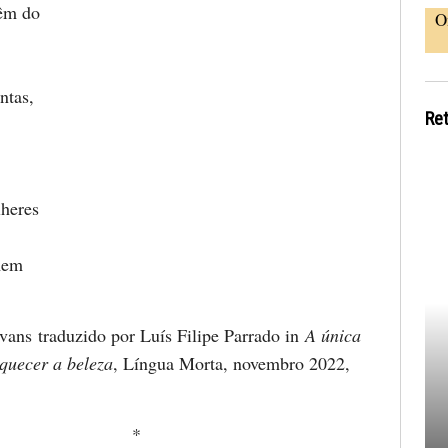
vêm do
O
ntas,
Re
lheres
mem
vans traduzido por Luís Filipe Parrado in
A única
quecer a beleza
, Língua Morta, novembro 2022,
*