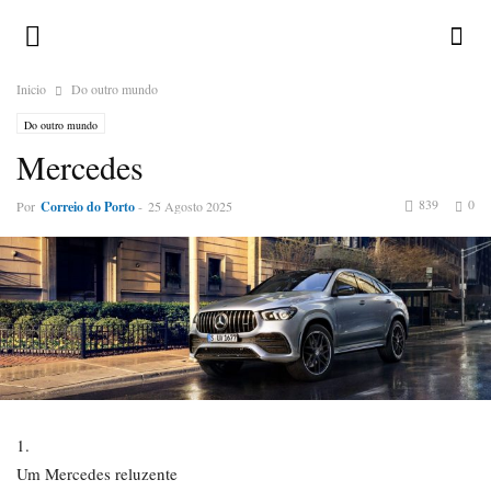
Inicio
Do outro mundo
Do outro mundo
Mercedes
839
0
Por
Correio do Porto
-
25 Agosto 2025
1.
Um Mercedes reluzente