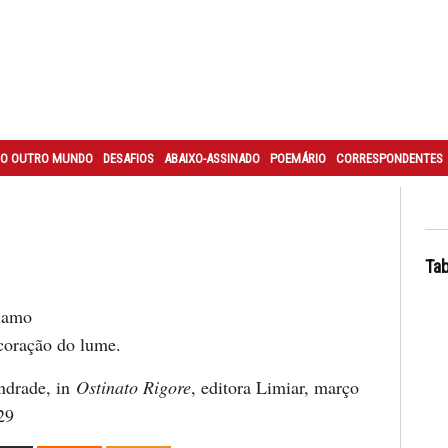
O OUTRO MUNDO
DESAFIOS
ABAIXO-ASSINADO
POEMÁRIO
CORRESPONDENTES
Tab
 amo
coração do lume.
ndrade, in
Ostinato Rigore
, editora Limiar, março
29