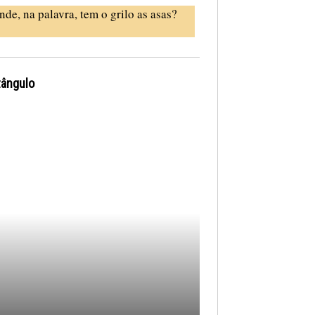
nde, na palavra, tem o grilo as asas?
tângulo