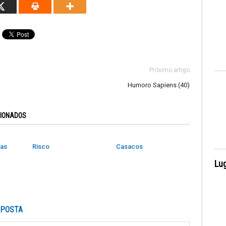
Próximo artigo
Humoro Sapiens (40)
CIONADOS
das
Risco
Casacos
Lug
SPOSTA