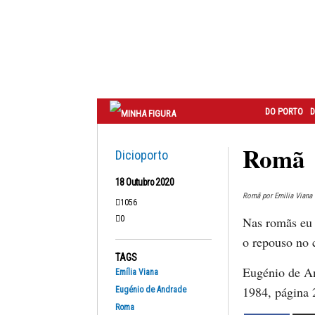
Correio
do
Porto
DO PORTO
D
Romã
Dicioporto
18 Outubro 2020
Romã por Emilia Viana
1056
0
Nas romãs eu
o repouso no 
TAGS
Eugénio de A
Emília Viana
1984, página 
Eugénio de Andrade
Roma