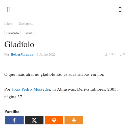
Inicio
Dicioporto
Dicioporto
Letra G
Gladíolo
1312
0
Por
HelderMiranda
-
3 Junho 2021
O que mais atrai no gladíolo são as suas sílabas em flor.
Por
João Pedro Mésseder
, in Abrasivas, Deriva Editores, 2005,
página 37.
Partilha