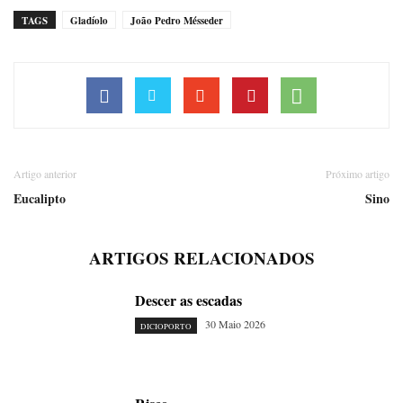
TAGS
Gladíolo
João Pedro Mésseder
Artigo anterior
Próximo artigo
Eucalipto
Sino
ARTIGOS RELACIONADOS
Descer as escadas
30 Maio 2026
DICIOPORTO