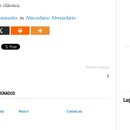
o clássica.
uimarães
in
Abecedário Abetardário
Próximo artigo
E
CIONADOS
Lug
das
Risco
Casacos