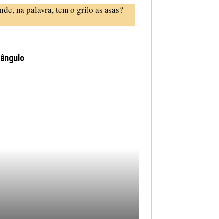
nde, na palavra, tem o grilo as asas?
tângulo