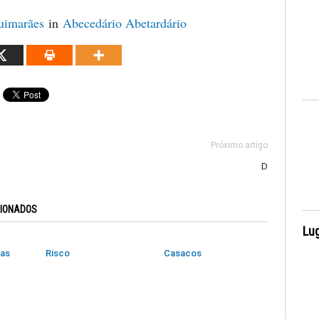
uimarães
in
Abecedário Abetardário
Próximo artigo
D
CIONADOS
Lug
das
Risco
Casacos