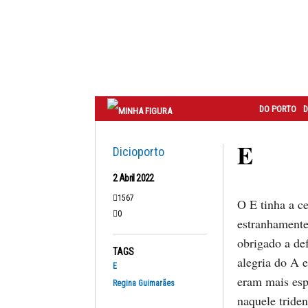
Correio
do
Porto
DO PORTO
D
E
Dicioporto
2 Abril 2022
1567
O E tinha a c
0
estranhamente
obrigado a def
TAGS
alegria do A 
E
eram mais es
Regina Guimarães
naquele tride