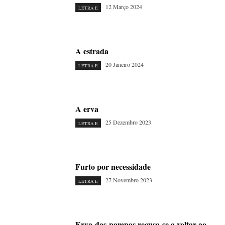
12 Março 2024
LETRA E
A estrada
20 Janeiro 2024
LETRA E
A erva
25 Dezembro 2023
LETRA E
Furto por necessidade
27 Novembro 2023
LETRA E
Erva-das-pampas recusa-se a voltar ao