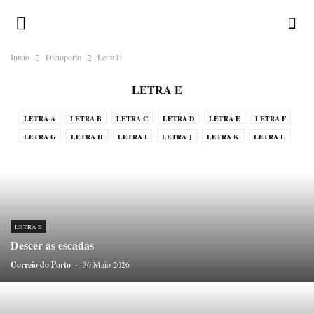
Inicio
Dicioporto
Letra E
LETRA E
LETRA A
LETRA B
LETRA C
LETRA D
LETRA E
LETRA F
LETRA G
LETRA H
LETRA I
LETRA J
LETRA K
LETRA L
LETRA M
LETRA N
LETRA O
LETRA P
LETRA Q
LETRA R
LETRA S
LETRA T
LETRA U
LETRA V
LETRA W
LETRA X
LETRA Y
LETRA Z
LETRA E
Descer as escadas
Correio do Porto
-
30 Maio 2026