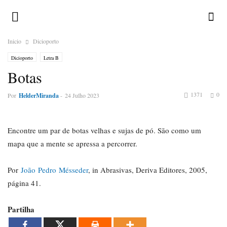
Inicio
Dicioporto
Dicioporto
Letra B
Botas
1371
0
Por
HelderMiranda
-
24 Julho 2023
Encontre um par de botas velhas e sujas de pó. São como um
mapa que a mente se apressa a percorrer.
Por
João Pedro Mésseder
, in Abrasivas, Deriva Editores, 2005,
página 41.
Partilha