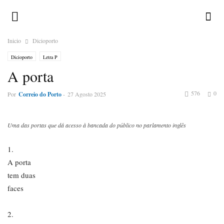
Inicio
Dicioporto
Dicioporto
Letra P
A porta
576
0
Por
Correio do Porto
-
27 Agosto 2025
Uma das portas que dá acesso à bancada do público no parlamento inglês
1.
A porta
tem duas
faces
2.