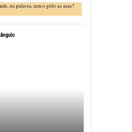
nde, na palavra, tem o grilo as asas?
tângulo