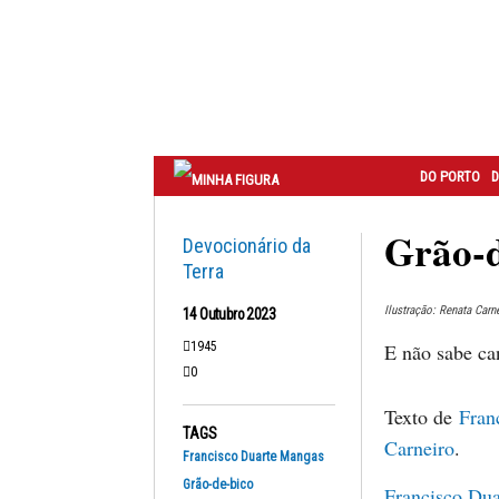
Correio
do
Porto
DO PORTO
D
Grão-d
Devocionário da
Terra
Ilustração: Renata Carn
14 Outubro 2023
1945
E não sabe can
0
Texto de
Fran
TAGS
Carneiro
.
Francisco Duarte Mangas
Grão-de-bico
Francisco Du