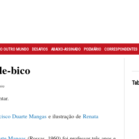
O OUTRO MUNDO
DESAFIOS
ABAIXO-ASSINADO
POEMÁRIO
CORRESPONDENTES
e-bico
Tab
eiro
tar.
cisco Duarte Mangas
e ilustração de
Renata
arte Mangas
(Rossas, 1960) foi professor três anos e