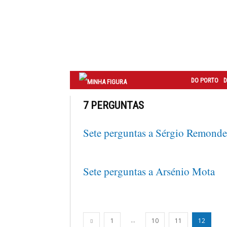
Correio
do
Porto
DO PORTO
D
7 PERGUNTAS
Sete perguntas a Sérgio Remonde
Sete perguntas a Arsénio Mota
...
1
10
11
12