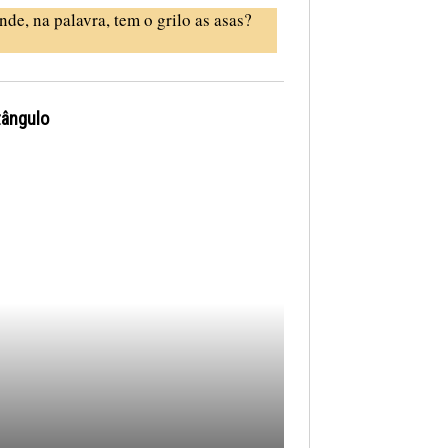
nde, na palavra, tem o grilo as asas?
tângulo