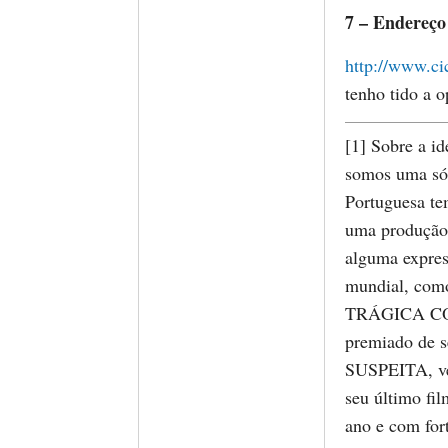
7 – Endereço
http://www.ci
tenho tido a o
[1] Sobre a i
somos uma só 
Portuguesa te
uma produção 
alguma expres
mundial, com
TRÁGICA COM
premiado de 
SUSPEITA, ve
seu último f
ano e com fort