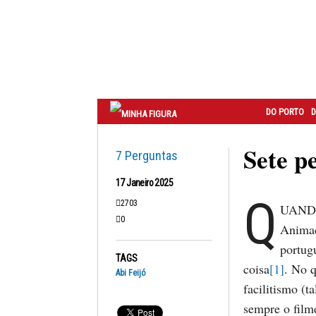
Correio
do
Porto
DO PORTO
D
Sete p
7 Perguntas
17 Janeiro 2025
Q
2703
UANDO 
0
Animaç
portug
TAGS
coisa
[1]
. No q
Abi Feijó
facilitismo (t
sempre o film