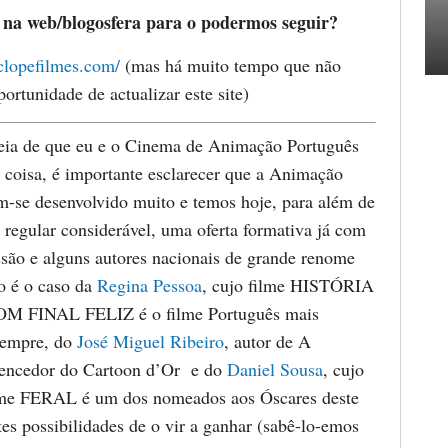
 na web/blogosfera para o podermos seguir?
clopefilmes.com/
(mas há muito tempo que não
portunidade de actualizar este site)
deia de que eu e o Cinema de Animação Português
coisa, é importante esclarecer que a Animação
m-se desenvolvido muito e temos hoje, para além de
regular considerável, uma oferta formativa já com
são e alguns autores nacionais de grande renome
o é o caso da
Regina Pessoa
, cujo filme HISTÓRIA
 FINAL FELIZ é o filme Português mais
sempre, do
José Miguel Ribeiro
, autor de A
ncedor do Cartoon d’Or e do
Daniel Sousa
, cujo
ilme FERAL é um dos nomeados aos Óscares deste
es possibilidades de o vir a ganhar (sabê-lo-emos