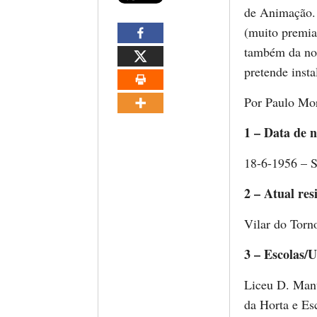
de Animação. 
(muito premiad
também da nos
pretende ins
Por Paulo Mo
1 – Data de n
18-6-1956 – S
2 – Atual res
Vilar do Torn
3 – Escolas/U
Liceu D. Manu
da Horta e Es