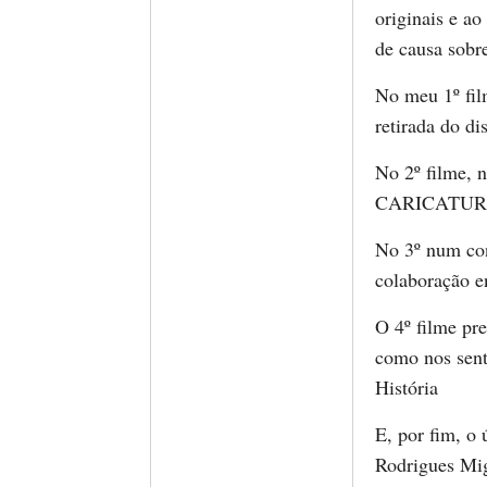
originais e 
de causa sobr
No meu 1º fil
retirada do d
No 2º filme, 
CARICATUR
No 3º num cont
colaboração e
O 4º filme pre
como nos sent
História
E, por fim, o
Rodrigues Mig