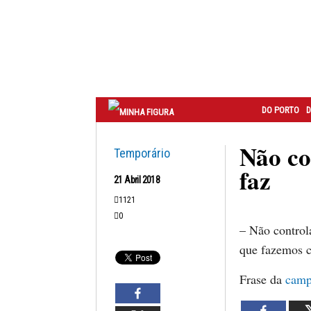
Correio
do
Porto
DO PORTO
D
Não co
Temporário
faz
21 Abril 2018
1121
0
– Não control
que fazemos 
Frase da
camp