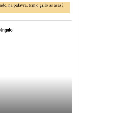
nde, na palavra, tem o grilo as asas?
tângulo