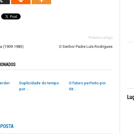
Próximo artigo
a (1909-1983)
O Senhor Padre Luís Rodrigues
CIONADOS
erder
Duplicidade do tempo
O futuro perfeito por
por ...
Vit...
Lug
SPOSTA