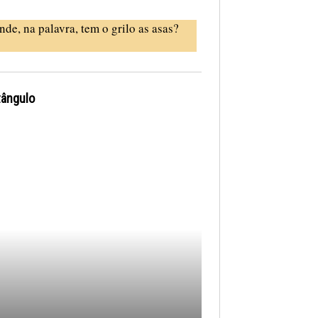
nde, na palavra, tem o grilo as asas?
tângulo