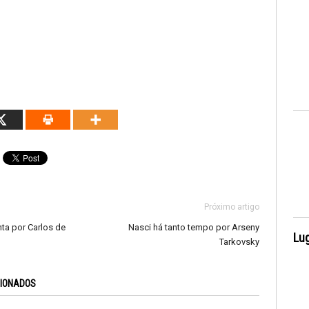
Próximo artigo
nta por Carlos de
Nasci há tanto tempo por Arseny
Lug
Tarkovsky
CIONADOS