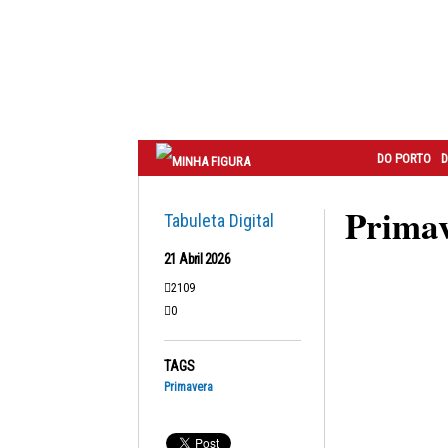
Correio
do
Porto
DO PORTO
D
Primav
Tabuleta Digital
21 Abril 2026
2109
0
TAGS
Primavera