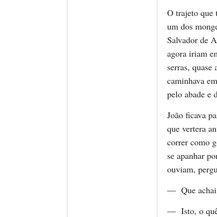
O trajeto que
um dos monges
Salvador de A
agora iriam e
serras, quase 
caminhava em 
pelo abade e 
João ficava pa
que vertera an
correr como g
se apanhar por
ouviam, pergu
— Que achais 
— Isto, o qu