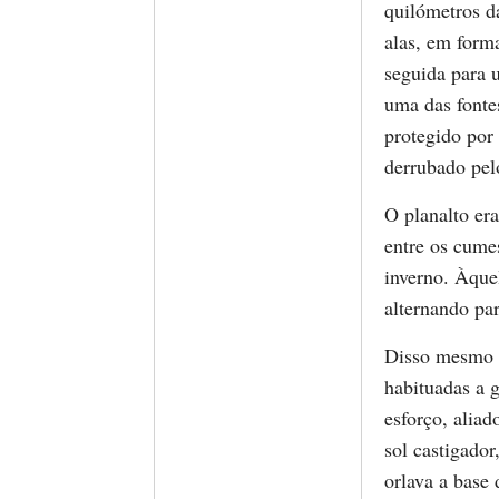
quilómetros d
alas, em form
seguida para 
uma das fonte
protegido por
derrubado pel
O planalto er
entre os cume
inverno. Àquel
alternando pa
Disso mesmo c
habituadas a 
esforço, aliad
sol castigado
orlava a base