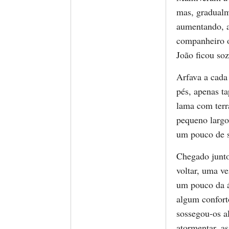
mas, gradualme
aumentando, a
companheiro o
João ficou so
Arfava a cada 
pés, apenas t
lama com ter
pequeno largo
um pouco de 
Chegado junto
voltar, uma v
um pouco da á
algum confort
sossegou-os a
atormentar, a