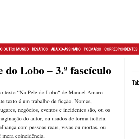
O OUTRO MUNDO
DESAFIOS
ABAIXO-ASSINADO
POEMÁRIO
CORRESPONDENTES
e do Lobo – 3.º fascículo
Tab
 do texto “Na Pele do Lobo“ de Manuel Amaro
e texto é um trabalho de ficção. Nomes,
ugares, negócios, eventos e incidentes são, ou os
aginação do autor, ou usados de forma fictícia.
lhança com pessoas reais, vivas ou mortas, ou
é mera coincidência.