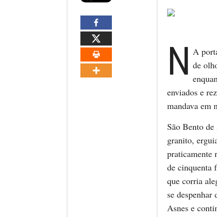
N
A port
de olh
enquan
enviados e re
mandava em 
São Bento de 
granito, ergu
praticamente 
de cinquenta f
que corria al
se despenhar d
Asnes e conti