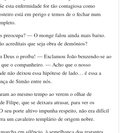
Se esta enfermidade for tão contagiosa como
osteiro está em perigo e temos de o fechar num
mpleto.
s preocupa? — O monge falou ainda mais baixo.
 acreditais que seja obra de demónios?
Deus o proíba! — Exclamou João benzendo-se ao
que o companheiro. — Acho que o nosso
ade não deixou essa hipótese de lado… é essa a
ença de Simão entre nós.
aram ao mesmo tempo ao verem o olhar de
e Filipe, que se deixara atrasar, para ver os
 O seu porte altivo impunha respeito, não era difícil
 era um cavaleiro templário de origem nobre.
marcha em silêncio, à semelhança dos restantes