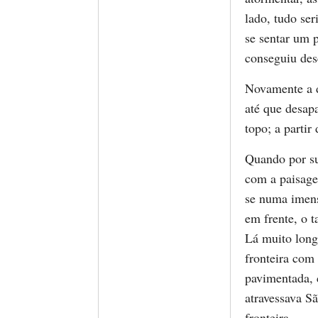
lado, tudo ser
se sentar um 
conseguiu des
Novamente a d
até que desap
topo; a partir 
Quando por su
com a paisage
se numa imens
em frente, o t
Lá muito longe
fronteira com 
pavimentada, 
atravessava S
fronteira.