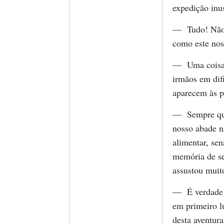
expedição inus
— Tudo! Não s
como este nos
— Uma coisa é
irmãos em dif
aparecem às p
— Sempre que
nosso abade n
alimentar, se
memória de se
assustou muit
— É verdade q
em primeiro lu
desta aventura