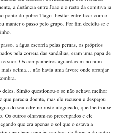
nte, a distância entre João e o resto da comitiva ia
o ponto do pobre Tiago hesitar entre ficar com o
u manter o passo pelo grupo. Por fim decidiu-se e
zinho.
passo, a água escorria pelas pernas, os próprios
apados pela correia das sandálias, eram uma papa de
ra e suor. Os companheiros aguardavam-no num
 mais acima… não havia uma árvore onde arranjar
sombra.
 deles, Simão questionou-o se não achava melhor
ez que parecia doente, mas ele recusou e despejou
gua do seu odre no rosto afogueado, que lhe trouxe
o. Os outros olhavam-no preocupados e ele
legando que era apenas o sol que o estava a
ssim que chegassem às sombras da floresta do outro