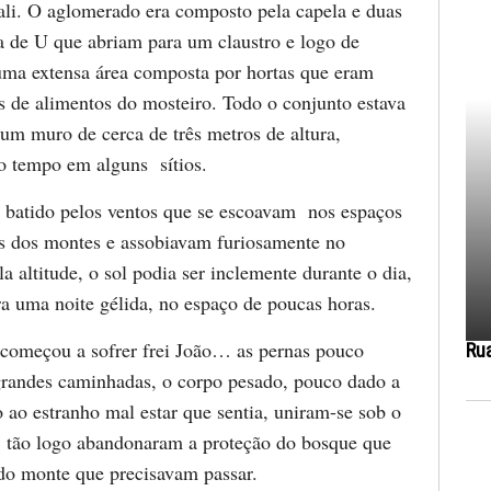
ali. O aglomerado era composto pela capela e duas
a de U que abriam para um claustro e logo de
uma extensa área composta por hortas que eram
s de alimentos do mosteiro. Todo o conjunto estava
 um muro de cerca de três metros de altura,
o tempo em alguns sítios.
a batido pelos ventos que se escoavam nos espaços
s dos montes e assobiavam furiosamente no
a altitude, o sol podia ser inclemente durante o dia,
ra uma noite gélida, no espaço de poucas horas.
omeçou a sofrer frei João… as pernas pouco
Ru
grandes caminhadas, o corpo pesado, pouco dado a
o ao estranho mal estar que sentia, uniram-se sob o
r, tão logo abandonaram a proteção do bosque que
 do monte que precisavam passar.