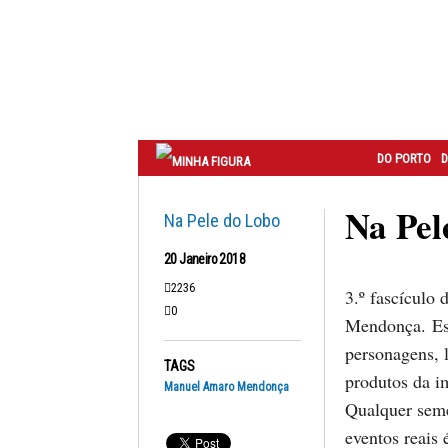
Correio
do
Porto
DO PORTO
D
Na Pel
Na Pele do Lobo
20 Janeiro 2018
2236
3.º fascículo
0
Mendonça. Est
personagens, l
TAGS
produtos da im
Manuel Amaro Mendonça
Qualquer seme
eventos reais 