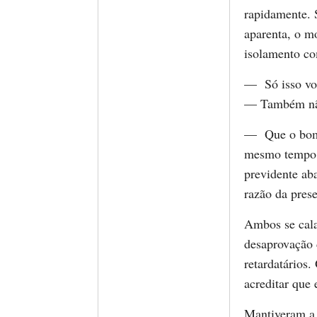
rapidamente. 
aparenta, o m
isolamento co
— Só isso vo
— Também não
— Que o bom 
mesmo tempo 
previdente ab
razão da pres
Ambos se cal
desaprovação d
retardatários.
acreditar que
Mantiveram a 