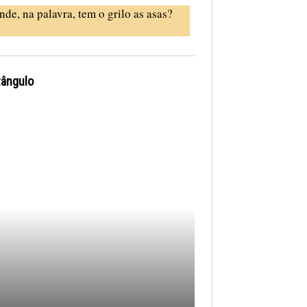
nde, na palavra, tem o grilo as asas?
tângulo