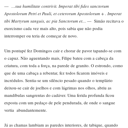
—
…sua humilitate contrivit. Imperat tibi fides sanctorum
Apostolorum Petri et Pauli, et ceterorum Apostolorum + . Imperat
tibi Martyrum sanguis, ac pia Sanctorum et…
— Simão recitava o
exorcismo cada vez mais alto, pois sabia que não podia
interromper ou teria de começar de novo.
Um pontapé fez Domingos cair e chorar de pavor tapando-se com
o capuz. Não aguentando mais, Filipe bateu com a cabeça da
criatura, com toda a força, na parede de granito. O estrondo, como
que de uma cabaça a rebentar, fez todos ficarem imóveis e
incrédulos. Sentia-se um silêncio pesado quando o templário
deixou-se cair de joelhos e com lágrimas nos olhos, abriu as
mandíbulas sangrentas do cadáver. Uma ferida profunda ficou
exposta com um pedaço de pele pendurada, de onde o sangue
vertia abundantemente.
Já as chamas lambiam as paredes interiores, de tabique, quando