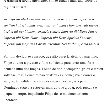
A transpirar abundantemente, Simão gritava mais alto sobre os
rugidos do ser:
—
Imperat tibi Deus altissimus, cui in magna tua superbia te
similem haberi adhuc præsumis; qui omnes homines vult salvos
fieri et ad agnitionem veritaris venire. Imperat tibi Deus Pater;
imperat tibi Deus Filius; imperat tibi Deus Spiritus Sanctus.
Imperat tibi majestas Christi, æternum Dei Verbum, caro factum…
Por fim, devido ao cansaço, que não parecia afetar o rapazinho,
Filipe aliviou a pressão e foi o suficiente para levar uma forte
dentada num dos braços. Louco de dor, o templário gritou e tentou
soltar-se, mas a criatura não desferrava e começava a correr o
sangue, à medida que ela se esforçava por rasgar a pele.
Domingos estava a estorvar mais do que ajudar, pois puxava o
pequeno corpo, impedindo Filipe de se movimentar com
liberdade.