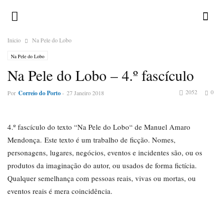
Inicio
Na Pele do Lobo
Na Pele do Lobo
Na Pele do Lobo – 4.º fascículo
2052
0
Por
Correio do Porto
-
27 Janeiro 2018
4.º fascículo do texto “Na Pele do Lobo“ de Manuel Amaro
Mendonça. Este texto é um trabalho de ficção. Nomes,
personagens, lugares, negócios, eventos e incidentes são, ou os
produtos da imaginação do autor, ou usados de forma fictícia.
Qualquer semelhança com pessoas reais, vivas ou mortas, ou
eventos reais é mera coincidência.