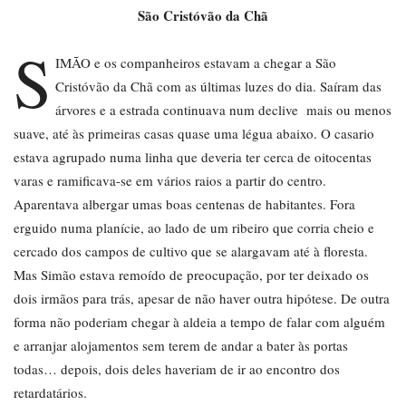
São Cristóvão da Chã
S
IMÃO e os companheiros estavam a chegar a São
Cristóvão da Chã com as últimas luzes do dia. Saíram das
árvores e a estrada continuava num declive mais ou menos
suave, até às primeiras casas quase uma légua abaixo. O casario
estava agrupado numa linha que deveria ter cerca de oitocentas
varas e ramificava-se em vários raios a partir do centro.
Aparentava albergar umas boas centenas de habitantes. Fora
erguido numa planície, ao lado de um ribeiro que corria cheio e
cercado dos campos de cultivo que se alargavam até à floresta.
Mas Simão estava remoído de preocupação, por ter deixado os
dois irmãos para trás, apesar de não haver outra hipótese. De outra
forma não poderiam chegar à aldeia a tempo de falar com alguém
e arranjar alojamentos sem terem de andar a bater às portas
todas… depois, dois deles haveriam de ir ao encontro dos
retardatários.