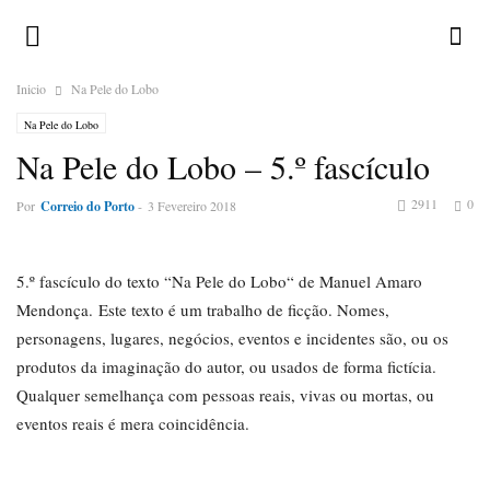
Inicio
Na Pele do Lobo
Na Pele do Lobo
Na Pele do Lobo – 5.º fascículo
2911
0
Por
Correio do Porto
-
3 Fevereiro 2018
5.º fascículo do texto “Na Pele do Lobo“ de Manuel Amaro
Mendonça. Este texto é um trabalho de ficção. Nomes,
personagens, lugares, negócios, eventos e incidentes são, ou os
produtos da imaginação do autor, ou usados de forma fictícia.
Qualquer semelhança com pessoas reais, vivas ou mortas, ou
eventos reais é mera coincidência.