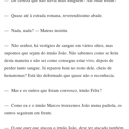
— De certeza que não havia mais ninguém? Até onde foram?
— Quase até à estrada romana, reverendíssimo abade.
— Nada, nada? — Mateus insistiu.
— Não senhor, há vestígios de sangue em vários sítios, mas
supomos que sejam do irmão João. Não sabemos como se feriu
desta maneira e não sei como consegue estar vivo, depois de
perder tanto sangue. Já reparou bem no rosto dele, cheio de
hematomas? Está tão deformado que quase não o reconhecia.
— Mas e os outros que foram convosco, irmão Félix?
— Como eu e o irmão Marcos trouxemos João numa padiola, os
outros seguiram em frente.
— O que quer que atacou o irmão João, deve ter atacado também