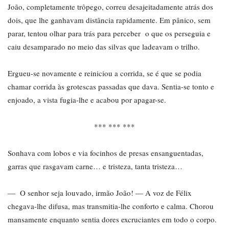
João, completamente trôpego, correu desajeitadamente atrás dos
dois, que lhe ganhavam distância rapidamente. Em pânico, sem
parar, tentou olhar para trás para perceber o que os perseguia e
caiu desamparado no meio das silvas que ladeavam o trilho.
Ergueu-se novamente e reiniciou a corrida, se é que se podia
chamar corrida às grotescas passadas que dava. Sentia-se tonto e
enjoado, a vista fugia-lhe e acabou por apagar-se.
*** *** ***
Sonhava com lobos e via focinhos de presas ensanguentadas,
garras que rasgavam carne… e tristeza, tanta tristeza…
— O senhor seja louvado, irmão João! — A voz de Félix
chegava-lhe difusa, mas transmitia-lhe conforto e calma. Chorou
mansamente enquanto sentia dores excruciantes em todo o corpo.