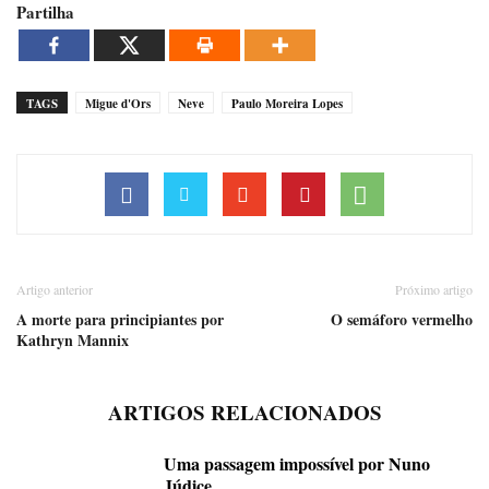
Partilha
TAGS
Migue d'Ors
Neve
Paulo Moreira Lopes
Artigo anterior
Próximo artigo
A morte para principiantes por
O semáforo vermelho
Kathryn Mannix
ARTIGOS RELACIONADOS
Uma passagem impossível por Nuno
Júdice