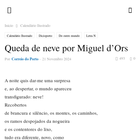
Inicio
Calendário Ilustrado
Calendário Ilustrado
Dicioporto
Do outro mundo
Letra N
Queda de neve por Miguel d’Ors
493
0
Por
Correio do Porto
-
21 Novembro 2024
A noite quis dar-me uma surpresa
e, ao despertar, o mundo apareceu
transfigurado: neve!
Recobertos
de brancura e silêncio, os montes, os caminhos,
os ramos despojados da nogueira
e os contentores do lixo,
tudo era diferente, novo, como