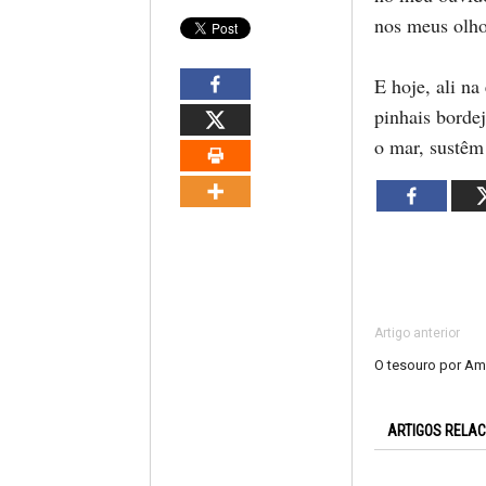
nos meus olho
E hoje, ali na
pinhais borde
o mar, sustêm
Artigo anterior
O tesouro por Amá
ARTIGOS RELA