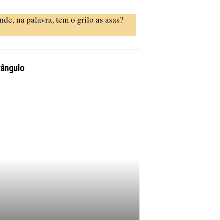
nde, na palavra, tem o grilo as asas?
tângulo