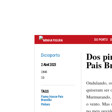
Correio
do
Porto
DO PORTO
D
Dos pi
Dicioporto
Pais B
2 Abril 2023
845
0
Ondulando, os
quiseram ser 
TAGS
Murmurando, 
Fiama Hasse Pais
Brandão
o vento. Mas
Pinhais
no meu ouvid