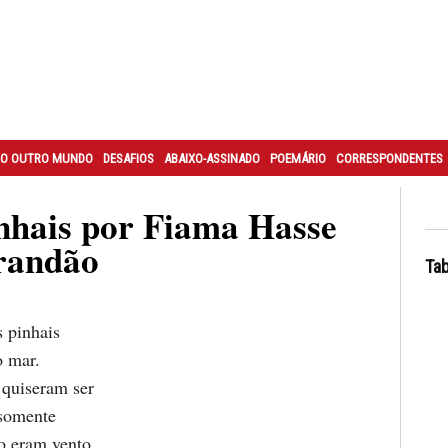
O OUTRO MUNDO
DESAFIOS
ABAIXO-ASSINADO
POEMÁRIO
CORRESPONDENTES
nhais por Fiama Hasse
randão
Tab
 pinhais
o mar.
quiseram ser
 somente
o eram vento,