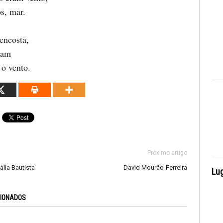
s, mar.
 encosta,
jam
 o vento.
Próximo artigo
lia Bautista
David Mourão-Ferreira
Lug
CIONADOS