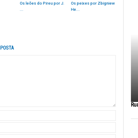
Os leões do Pireu por J.
Os peixes por Zbigniew
...
He...
SPOSTA
Ru