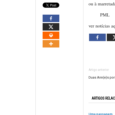
ou à marretad
PML
ver notícias a
Artigo anterior
Duas Ann(e)s po
ARTIGOS RELA
Uma passagem