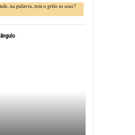
nde, na palavra, tem o grilo as asas?
tângulo