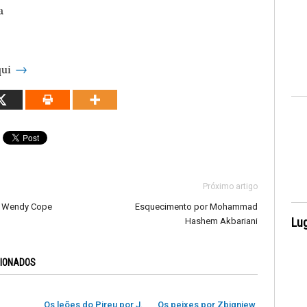
a
qui
→
Próximo artigo
r Wendy Cope
Esquecimento por Mohammad
Lug
Hashem Akbariani
CIONADOS
Os leões do Pireu por J.
Os peixes por Zbigniew