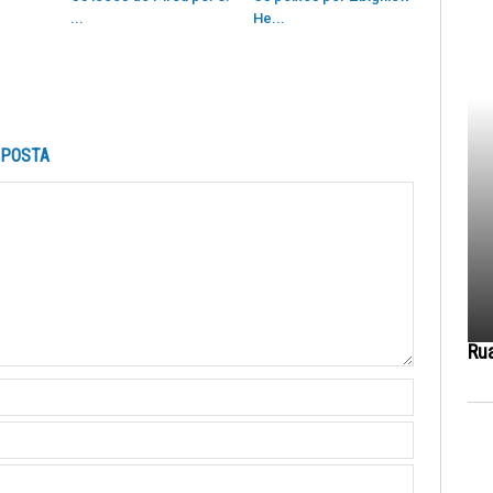
...
He...
SPOSTA
Ru