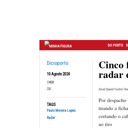
Correio
do
Porto
DO PORTO
D
Cinco 
Dicioporto
radar 
10 Agosto 2024
403
0
Road Speed Control Rad
Por despacho
TAGS
tirando a fic
Paulo Moreira Lopes
cortando o ca
Radar
ao tiro