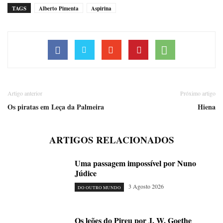
TAGS
Alberto Pimenta
Aspirina
Artigo anterior
Próximo artigo
Os piratas em Leça da Palmeira
Hiena
ARTIGOS RELACIONADOS
Uma passagem impossível por Nuno
Júdice
3 Agosto 2026
DO OUTRO MUNDO
Os leões do Pireu por J. W. Goethe