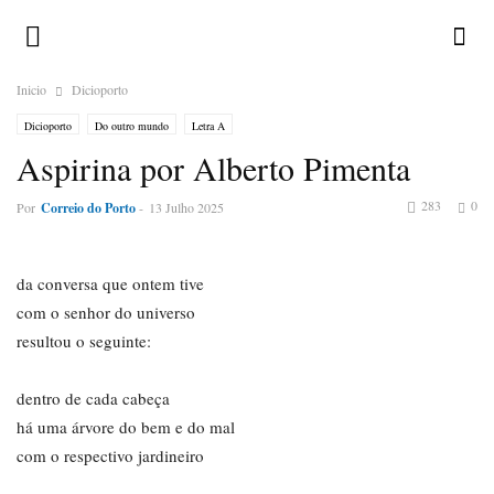
Inicio
Dicioporto
Dicioporto
Do outro mundo
Letra A
Aspirina por Alberto Pimenta
283
0
Por
Correio do Porto
-
13 Julho 2025
da conversa que ontem tive
com o senhor do universo
resultou o seguinte:
dentro de cada cabeça
há uma árvore do bem e do mal
com o respectivo jardineiro