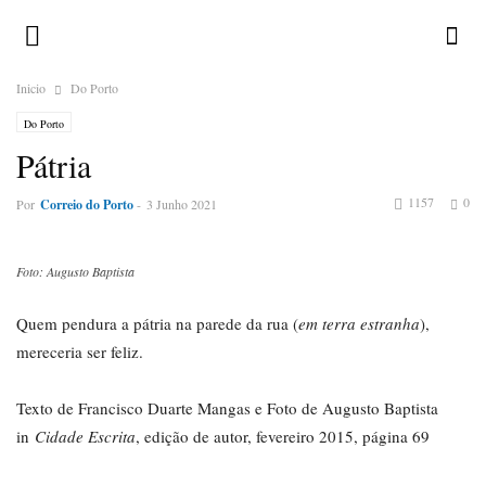
Inicio
Do Porto
Do Porto
Pátria
1157
0
Por
Correio do Porto
-
3 Junho 2021
Foto: Augusto Baptista
Quem pendura a pátria na parede da rua (
em terra estranha
),
mereceria ser feliz.
Texto de Francisco Duarte Mangas e Foto de Augusto Baptista
in
Cidade Escrita
, edição de autor, fevereiro 2015, página 69