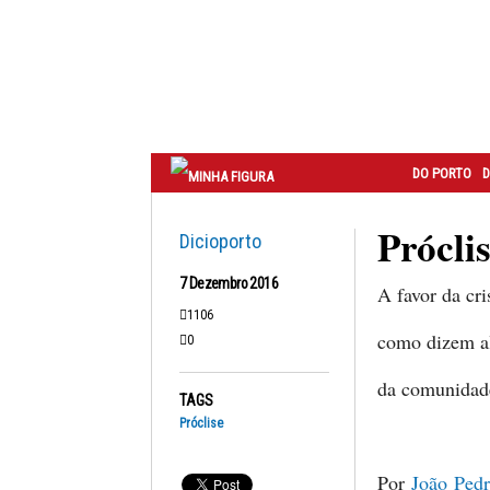
Correio
do
Porto
DO PORTO
D
Prócli
Dicioporto
7 Dezembro 2016
A favor da cri
1106
como dizem a
0
da comunidade
TAGS
Próclise
Por
João Ped