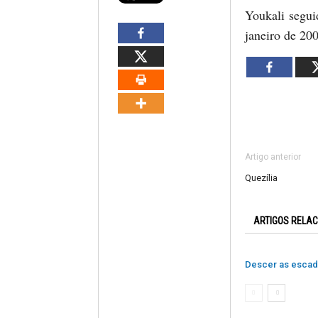
Youkali segui
janeiro de 20
Artigo anterior
Quezília
ARTIGOS RELA
Descer as esca