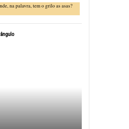
nde, na palavra, tem o grilo as asas?
tângulo