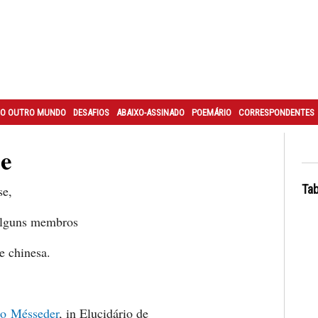
O OUTRO MUNDO
DESAFIOS
ABAIXO-ASSINADO
POEMÁRIO
CORRESPONDENTES
se
Tab
se,
lguns membros
 chinesa.
ro Mésseder
, in Elucidário de