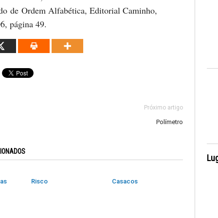
do de Ordem Alfabética, Editorial Caminho,
06, página 49.
Próximo artigo
Polímetro
CIONADOS
Lug
das
Risco
Casacos