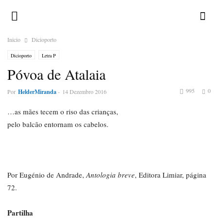
Inicio
Dicioporto
Dicioporto
Letra P
Póvoa de Atalaia
995
0
Por
HelderMiranda
-
14 Dezembro 2016
…as mães tecem o riso das crianças,
pelo balcão entornam os cabelos.
Por Eugénio de Andrade,
Antologia breve
, Editora Limiar, página
72.
Partilha