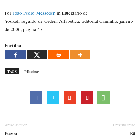
Por
João Pedro Mésseder
, in Elucidário de
Youkali seguido de Ordem Alfabética, Editorial Caminho, janeiro
de 2006, página 47.
Partilha
TAGS
Pálpebras
Artigo anterior
Próximo artigo
Pessoa
Rã