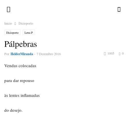
Inicio
Dicioporto
Dicioporto
Letra P
Pálpebras
1005
0
Por
HelderMiranda
-
7 Dezembro 2016
Vendas colocadas
para dar repouso
às lentes inflamadas
do desejo.