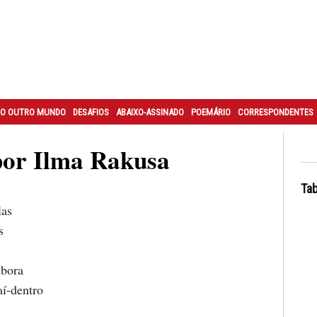
O OUTRO MUNDO
DESAFIOS
ABAIXO-ASSINADO
POEMÁRIO
CORRESPONDENTES
or Ilma Rakusa
Tab
las
s
bora
aí-dentro