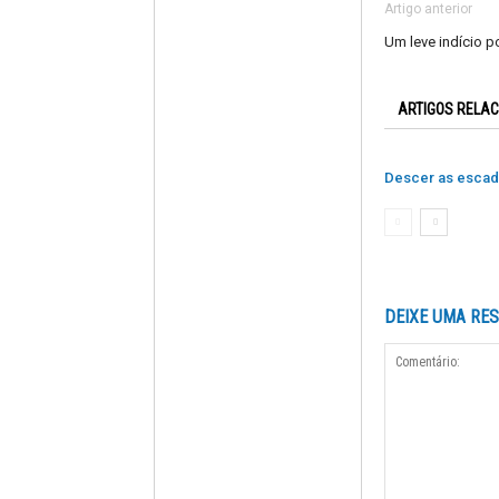
Artigo anterior
Um leve indício po
ARTIGOS RELA
Descer as esca
DEIXE UMA RE