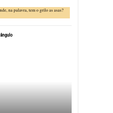
nde, na palavra, tem o grilo as asas?
tângulo