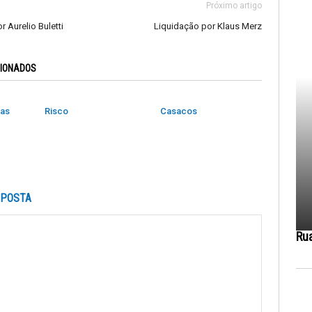
Próximo artigo
r Aurelio Buletti
Liquidação por Klaus Merz
CIONADOS
das
Risco
Casacos
SPOSTA
Ru