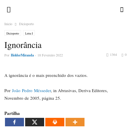
Inicio
Dicioporto
Dicioporto
Letra I
Ignorância
1364
0
Por
HelderMiranda
-
18 Fevereiro 2022
A ignorância é o mais preenchido dos vazios.
Por
João Pedro Mésseder
, in Abrasivas, Deriva Editores,
Novembro de 2005, página 25.
Partilha